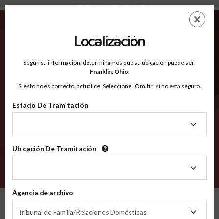
Kandiyohi MN - Condados Reconocidos
Saltar
ES
EN
al
contenido
Localización
principal
Condados Reconocidos
2600
Según su información, determinamos que su ubicación puede ser:
Franklin,
Ohio
.
Si esto no es correcto, actualice. Seleccione "Omitir" si no está seguro.
Condados
Estado De Tramitación
Estado
De
Tramitación
Ubicación De Tramitación
Ubicación
De
VERIFÍCA
Tramitación
Agencia de archivo
Condados reconocidos
Minnesota
Kandiyohi
Agencia
Tribunal de Familia/Relaciones Domésticas
de