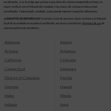
no obstante, si se te exige que asistas a una clase de crianza compartida en línea, es
mejor verificar con el tribunal del condado si las clases de crianza en línea están
acreditadas. Cada estado, condado, y juez puede imponer requisitos diferentes.
¡GARANTÍA DE REEMBOLSO!
Si asistes a una de nuestras clases en línea y el tribunal
local de tu condado no acepta el certificado, por favor consulta las
Términos de uso
de
nuestra política de reembolso.
Alabama
Alaska
Arizona
Arkansas
California
Colorado
Connecticut
Delaware
District of Columbia
Florida
Georgia
Hawaii
Idaho
Illinois
Indiana
Iowa