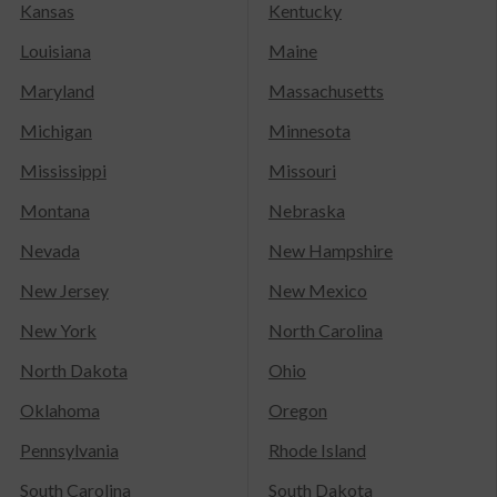
Kansas
Kentucky
Louisiana
Maine
Maryland
Massachusetts
Michigan
Minnesota
Mississippi
Missouri
Montana
Nebraska
Nevada
New Hampshire
New Jersey
New Mexico
New York
North Carolina
North Dakota
Ohio
Oklahoma
Oregon
Pennsylvania
Rhode Island
South Carolina
South Dakota