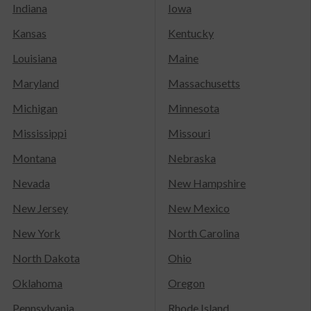
Indiana
Iowa
Kansas
Kentucky
Louisiana
Maine
Maryland
Massachusetts
Michigan
Minnesota
Mississippi
Missouri
Montana
Nebraska
Nevada
New Hampshire
New Jersey
New Mexico
New York
North Carolina
North Dakota
Ohio
Oklahoma
Oregon
Pennsylvania
Rhode Island