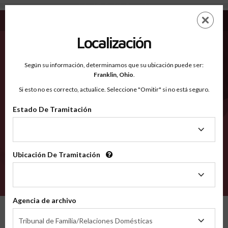
Andrew MO - Condados Reconocidos
Saltar
ES
EN
al
contenido
Localización
principal
Condados Reconocidos
2600
Según su información, determinamos que su ubicación puede ser:
Franklin,
Ohio
.
Si esto no es correcto, actualice. Seleccione "Omitir" si no está seguro.
Condados
Estado De Tramitación
Estado
De
Tramitación
Ubicación De Tramitación
Ubicación
De
VERIFÍCA
Tramitación
Agencia de archivo
Condados reconocidos
Missouri
Andrew
Agencia
Tribunal de Familia/Relaciones Domésticas
de