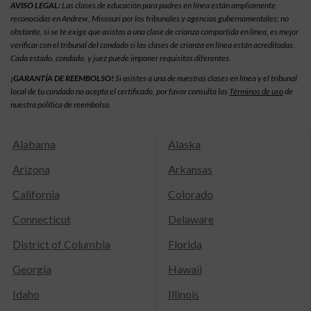
AVISO LEGAL:
Las clases de educación para padres en línea están ampliamente
reconocidas en Andrew, Missouri por los tribunales y agencias gubernamentales; no
obstante, si se te exige que asistas a una clase de crianza compartida en línea, es mejor
verificar con el tribunal del condado si las clases de crianza en línea están acreditadas.
Cada estado, condado, y juez puede imponer requisitos diferentes.
¡GARANTÍA DE REEMBOLSO!
Si asistes a una de nuestras clases en línea y el tribunal
local de tu condado no acepta el certificado, por favor consulta las
Términos de uso
de
nuestra política de reembolso.
Alabama
Alaska
Arizona
Arkansas
California
Colorado
Connecticut
Delaware
District of Columbia
Florida
Georgia
Hawaii
Idaho
Illinois