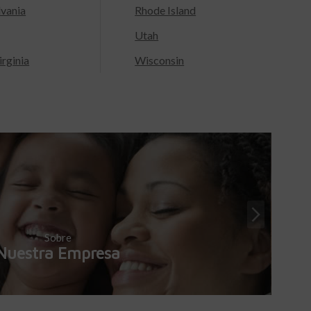
lvania
Rhode Island
Utah
rginia
Wisconsin
Sobre
Nuestra Empresa