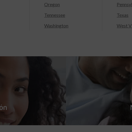
Oregon
Pennsy
Tennessee
Texas
Washington
West Vi
ión