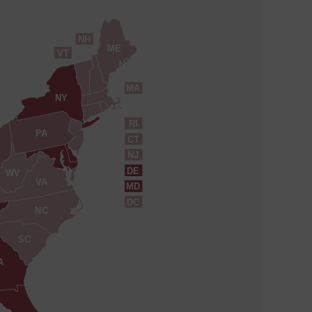
NH
ME
VT
MA
NY
RI
PA
CT
NJ
DE
WV
VA
MD
DC
NC
SC
A