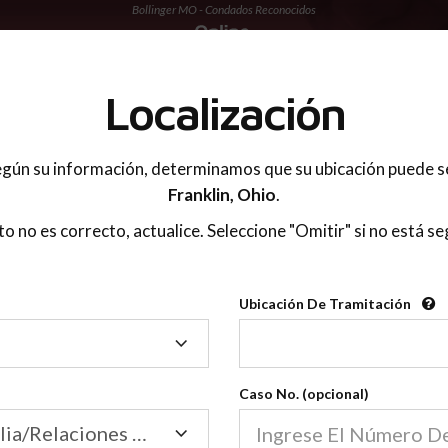
Bollinger MO - Condados Reconocidos
 PADRES
Localización
gún su información, determinamos que su ubicación puede s
Franklin,
Ohio
.
sto no es correcto, actualice. Seleccione "Omitir" si no está se
Condados Reconoci
Ubicación De Tramitación
2600
Ubicación
De
Nuestras clases de crianza 
Tramitación
Caso No. (opcional)
2600 condados.
Las clases para padres en l
Condados
Tribunal de Familia/Relaciones Domésticas