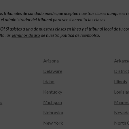
os tribunales de condado puede que acepten nuestras clases aunque es 
l administrador del tribunal para ver si acredita las clases.
SO!
Si asistes a una de nuestras clases en línea y el tribunal local de tu 
lta las
Términos de uso
de nuestra política de reembolso.
Arizona
Arkans
Delaware
Distric
Idaho
Illinois
Kentucky
Louisia
ts
Michigan
Minnes
Nebraska
Nevad
New York
North C