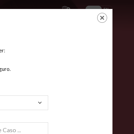
ES
EN
AYUDA
CARRITO
NUEVA CUENTA
LOGIN
er:
guro.
dos
compartida en línea están acreditadas en más de
ínea cumplen la mayoría de las normas nacionales