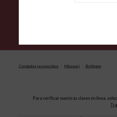
de
archivo
Condados reconocidos
Missouri
Bollinger
Para verificar nuestras clases en línea, sele
Tra