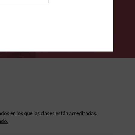
ión para padres
.
VERIFÍCA
dados en los que las clases están acreditadas.
ado.