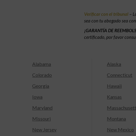
Verificar con el tribunal
– L
sea con tu abogado sea con e
¡GARANTÍA DE REEMBOL
certificado, por favor consu
Alabama
Alaska
Colorado
Connecticut
Georgia
Hawaii
Iowa
Kansas
Maryland
Massachuset
Missouri
Montana
New Jersey
New Mexico