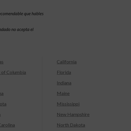
recomendable que hables
condado no acepta el
as
California
t of Columbia
Florida
Indiana
na
Maine
ota
Mississippi
a
New Hampshire
arolina
North Dakota