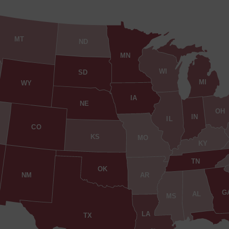
MT
ND
MN
WI
SD
MI
WY
IA
NE
OH
IN
IL
CO
KS
MO
KY
TN
OK
AR
NM
G
AL
MS
LA
TX