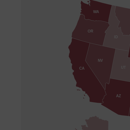
WA
OR
ID
NV
UT
CA
AZ