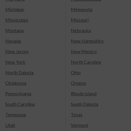
Michigan
Minnesota
Mississippi
Missouri
Montana
Nebraska
Nevada
New Hampshire
New Jersey
New Mexico
New York
North Carolina
North Dakota
Ohio
Oklahoma
Oregon
Pennsylvania
Rhode Island
South Carolina
South Dakota
Tennessee
Texas
Utah
Vermont