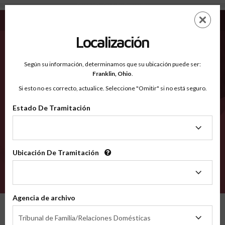
Cooper MO - Condados Reconocidos
Saltar
ES
EN
al
contenido
Localización
principal
Condados Reconocidos
2600
Según su información, determinamos que su ubicación puede ser:
Franklin,
Ohio
.
Si esto no es correcto, actualice. Seleccione "Omitir" si no está seguro.
Condados
Estado De Tramitación
Estado
De
Tramitación
Ubicación De Tramitación
Ubicación
De
VERIFÍCA
Tramitación
Agencia de archivo
Condados reconocidos
Missouri
Cooper
Agencia
Tribunal de Familia/Relaciones Domésticas
de