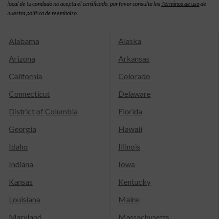
local de tu condado no acepta el certificado, por favor consulta las
Términos de uso
de
nuestra política de reembolso.
Alabama
Alaska
Arizona
Arkansas
California
Colorado
Connecticut
Delaware
District of Columbia
Florida
Georgia
Hawaii
Idaho
Illinois
Indiana
Iowa
Kansas
Kentucky
Louisiana
Maine
Maryland
Massachusetts