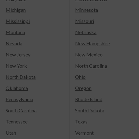
Michigan
Minnesota
Mississippi
Missouri
Montana
Nebraska
Nevada
New Hampshire
New Jersey
New Mexico
New York
North Carolina
North Dakota
Ohio
Oklahoma
Oregon
Pennsylvania
Rhode Island
South Carolina
South Dakota
Tennessee
Texas
Utah
Vermont