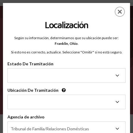
Dallas MO - Condados Reconocidos
Saltar
ES
EN
al
contenido
Localización
principal
Condados Reconocidos
2600
Según su información, determinamos que su ubicación puede ser:
Franklin,
Ohio
.
Si esto no es correcto, actualice. Seleccione "Omitir" si no está seguro.
Condados
Estado De Tramitación
Estado
De
Tramitación
Ubicación De Tramitación
Ubicación
De
VERIFÍCA
Tramitación
Agencia de archivo
Condados reconocidos
Missouri
Dallas
Agencia
Tribunal de Familia/Relaciones Domésticas
de