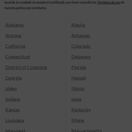
local de tu condado no acepta el certificado, por favor consulta las
Términos de uso
de
nuestra política de reembolso.
Alabama
Alaska
Arizona
Arkansas
California
Colorado
Connecticut
Delaware
District of Columbia
Florida
Georgia
Hawaii
Idaho
Illinois
Indiana
Iowa
Kansas
Kentucky
Louisiana
Maine
Maryland
Massachusetts