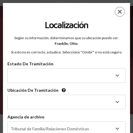
Nodaway MO - Condados Reconocidos
Saltar
ES
EN
al
contenido
Localización
principal
Condados Reconocidos
2600
Según su información, determinamos que su ubicación puede ser:
Franklin,
Ohio
.
Si esto no es correcto, actualice. Seleccione "Omitir" si no está seguro.
Condados
Estado De Tramitación
Estado
De
Tramitación
Ubicación De Tramitación
Ubicación
De
VERIFÍCA
Tramitación
Agencia de archivo
Condados reconocidos
Missouri
Nodaway
Agencia
Tribunal de Familia/Relaciones Domésticas
de