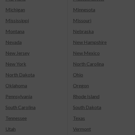
Michigan
Minnesota
Mississippi
Missouri
Montana
Nebraska
Nevada
New Hampshire
New Jersey
New Mexico
New York
North Carolina
North Dakota
Ohio
Oklahoma
Oregon
Pennsylvania
Rhode Island
South Carolina
South Dakota
Tennessee
Texas
Utah
Vermont