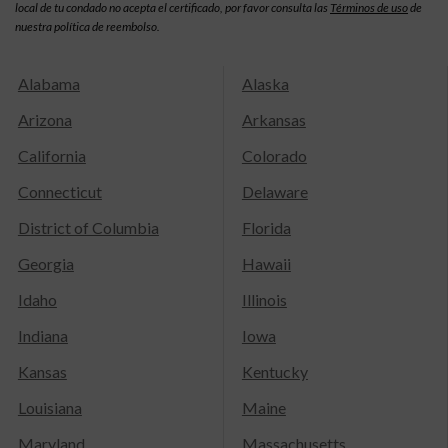
local de tu condado no acepta el certificado, por favor consulta las
Términos de uso
de
nuestra política de reembolso.
Alabama
Alaska
Arizona
Arkansas
California
Colorado
Connecticut
Delaware
District of Columbia
Florida
Georgia
Hawaii
Idaho
Illinois
Indiana
Iowa
Kansas
Kentucky
Louisiana
Maine
Maryland
Massachusetts