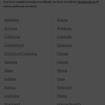
local de tu condado no acepta el certificado, por favor consulta las
Términos de uso
de
nuestra política de reembolso.
Alabama
Alaska
Arizona
Arkansas
California
Colorado
Connecticut
Delaware
District of Columbia
Florida
Georgia
Hawaii
Idaho
Illinois
Indiana
Iowa
Kansas
Kentucky
Louisiana
Maine
Maryland
Massachusetts