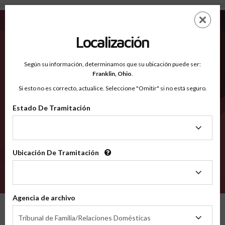
Osage MO - Condados Reconocidos
Saltar
ES
EN
al
contenido
Localización
principal
Condados Reconocidos
2600
Según su información, determinamos que su ubicación puede ser:
Franklin,
Ohio
.
Si esto no es correcto, actualice. Seleccione "Omitir" si no está seguro.
Condados
Estado De Tramitación
Estado
De
Tramitación
Ubicación De Tramitación
Ubicación
De
VERIFÍCA
Tramitación
Agencia de archivo
Condados reconocidos
Missouri
Osage
Agencia
Tribunal de Familia/Relaciones Domésticas
de