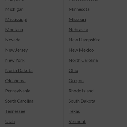
Michigan
Minnesota
Mississippi
Missouri
Montana
Nebraska
Nevada
New Hampshire
New Jersey
New Mexico
New York
North Carolina
North Dakota
Ohio
Oklahoma
Oregon
Pennsylvania
Rhode Island
South Carolina
South Dakota
Tennessee
Texas
Utah
Vermont