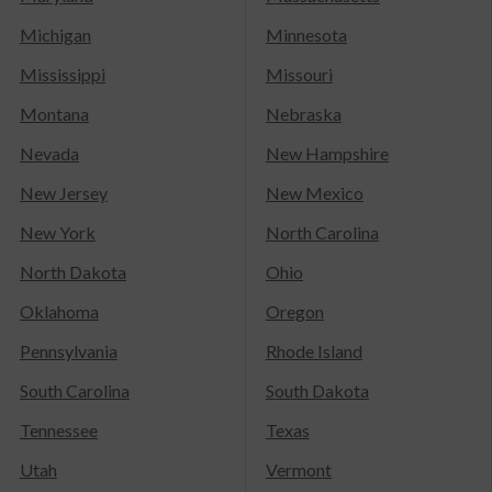
Michigan
Minnesota
Mississippi
Missouri
Montana
Nebraska
Nevada
New Hampshire
New Jersey
New Mexico
New York
North Carolina
North Dakota
Ohio
Oklahoma
Oregon
Pennsylvania
Rhode Island
South Carolina
South Dakota
Tennessee
Texas
Utah
Vermont