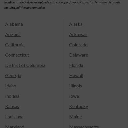
local de tu condado no acepta el certificado, por favor consulta las
Términos de uso
de
nuestra política de reembolso.
Alabama
Alaska
Arizona
Arkansas
California
Colorado
Connecticut
Delaware
District of Columbia
Florida
Georgia
Hawaii
Idaho
Illinois
Indiana
Iowa
Kansas
Kentucky
Louisiana
Maine
Maryland
Massachusetts