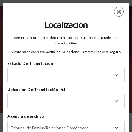
Putnam MO - Condados Reconocidos
Saltar
ES
EN
al
contenido
Localización
principal
Condados Reconocidos
2600
Según su información, determinamos que su ubicación puede ser:
Franklin,
Ohio
.
Si esto no es correcto, actualice. Seleccione "Omitir" si no está seguro.
Condados
Estado De Tramitación
Estado
De
Tramitación
Ubicación De Tramitación
Ubicación
De
VERIFÍCA
Tramitación
Agencia de archivo
Condados reconocidos
Missouri
Putnam
Agencia
Tribunal de Familia/Relaciones Domésticas
de