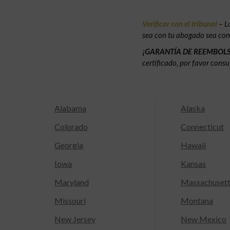
Verificar con el tribunal
– L
sea con tu abogado sea con e
¡GARANTÍA DE REEMBOL
certificado, por favor consu
Alabama
Alaska
Colorado
Connecticut
Georgia
Hawaii
Iowa
Kansas
Maryland
Massachuset
Missouri
Montana
New Jersey
New Mexico