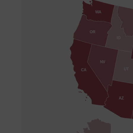
WA
OR
ID
NV
UT
CA
AZ