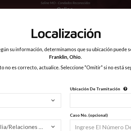
Saline MO - Condados Reconocidos
 PADRES
Localización
gún su información, determinamos que su ubicación puede s
Franklin,
Ohio
.
sto no es correcto, actualice. Seleccione "Omitir" si no está se
Condados Reconoci
Ubicación De Tramitación
2600
Ubicación
De
Nuestras clases de crianza 
Tramitación
Caso No. (opcional)
2600 condados.
Las clases para padres en l
Condados
Tribunal de Familia/Relaciones Domésticas