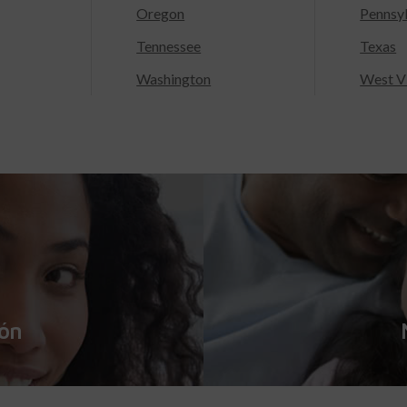
Oregon
Pennsy
Tennessee
Texas
Washington
West Vi
ión