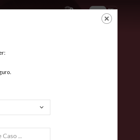
ES
EN
AYUDA
CARRITO
NUEVA CUENTA
LOGIN
er:
guro.
dos
compartida en línea están acreditadas en más de
ínea cumplen la mayoría de las normas nacionales