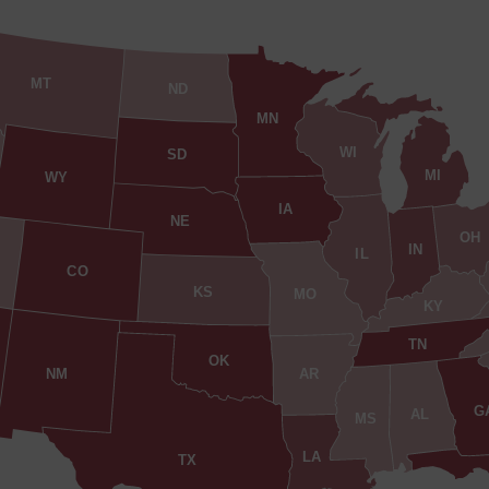
MT
ND
MN
WI
SD
MI
WY
IA
NE
OH
IN
IL
CO
KS
MO
KY
TN
OK
AR
NM
G
AL
MS
LA
TX