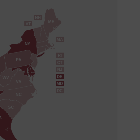
NH
ME
VT
MA
NY
RI
PA
CT
NJ
DE
WV
VA
MD
DC
NC
SC
A