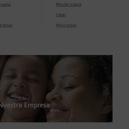
lvania
Rhode Island
Utah
rginia
Wisconsin
Sobre
Nuestra Empresa