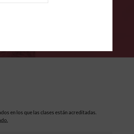
ión para padres
.
VERIFÍCA
dados en los que las clases están acreditadas.
ado.