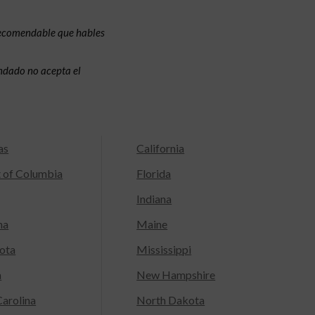
recomendable que hables
condado no acepta el
as
California
t of Columbia
Florida
Indiana
na
Maine
ota
Mississippi
a
New Hampshire
arolina
North Dakota