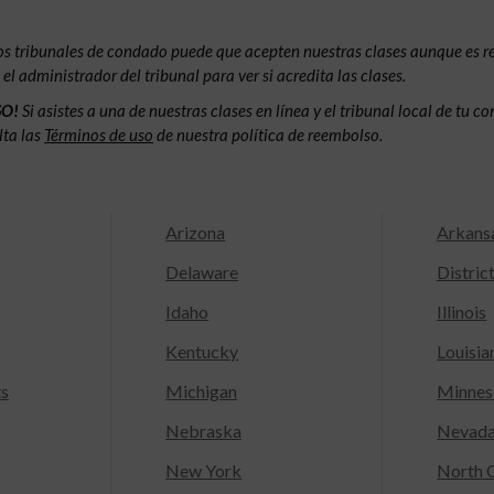
os tribunales de condado puede que acepten nuestras clases aunque es 
l administrador del tribunal para ver si acredita las clases.
SO!
Si asistes a una de nuestras clases en línea y el tribunal local de tu 
lta las
Términos de uso
de nuestra política de reembolso.
Arizona
Arkans
Delaware
Distric
Idaho
Illinois
Kentucky
Louisia
ts
Michigan
Minnes
Nebraska
Nevad
New York
North C