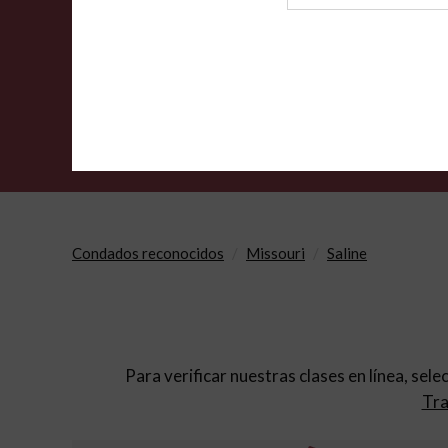
de
archivo
Condados reconocidos
Missouri
Saline
Para verificar nuestras clases en línea, sele
Tra