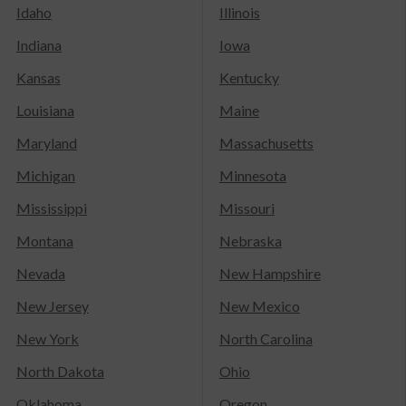
Idaho
Illinois
Indiana
Iowa
Kansas
Kentucky
Louisiana
Maine
Maryland
Massachusetts
Michigan
Minnesota
Mississippi
Missouri
Montana
Nebraska
Nevada
New Hampshire
New Jersey
New Mexico
New York
North Carolina
North Dakota
Ohio
Oklahoma
Oregon