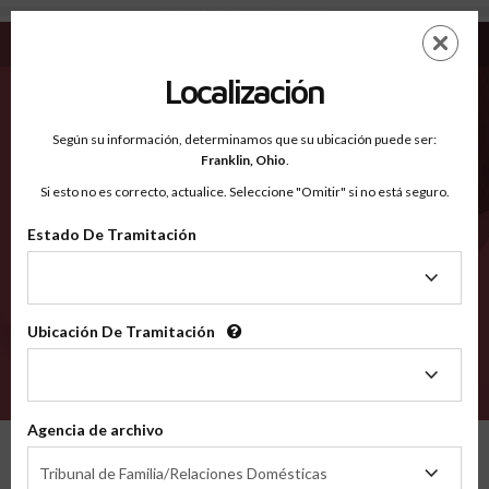
St. Louis MO - Condados Reconocidos
Saltar
ES
EN
al
contenido
Localización
principal
Condados Reconocidos
2600
Según su información, determinamos que su ubicación puede ser:
Franklin,
Ohio
.
Si esto no es correcto, actualice. Seleccione "Omitir" si no está seguro.
Condados
Estado De Tramitación
Estado
De
Tramitación
Ubicación De Tramitación
Ubicación
De
VERIFÍCA
Tramitación
Agencia de archivo
Condados reconocidos
Missouri
St. Louis
Agencia
Tribunal de Familia/Relaciones Domésticas
de