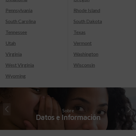
Pennsylvania
Rhode Island
South Carolina
South Dakota
Tennessee
Texas
Utah
Vermont
Virginia
Washington
West Virginia
Wisconsin
Wyoming
Sobre
Datos e Información