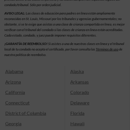
condado/tribunal. Sólo por orden judicial.
AVISO LEGAL:
Las clases de educación para padres en línea están ampliamente
reconocidas en St. Louis, Missouri por los tribunales y agencias gubernamentales; no
obstante, si se te exige que asistas a una clase de crianza compartida en línea, es mejor
verificar con el tribunal del condado si las clases de crianza en línea están acreditadas.
Cada estado, condado, y juez puede imponer requisitos diferentes.
¡GARANTÍA DE REEMBOLSO!
Si asistes a una de nuestras clases en línea y el tribunal
local de tu condado no acepta el certificado, por favor consulta las
Términos de uso
de
nuestra política de reembolso.
Alabama
Alaska
Arizona
Arkansas
California
Colorado
Connecticut
Delaware
District of Columbia
Florida
Georgia
Hawaii