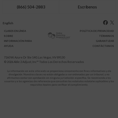
(866) 504-2883
Escríbenos
English
CLASES
EN LÍNEA
POLÍTICA DE PRIVACIDAD
SOBRE
TÉRMINOS
INFO
RMACIÓN
PARA
GARANTIZAR
AYUDA
CONTÁCTANOS
7260 W. Azure Dr Ste 140, Las Vegas, NV 89130
© 2026
Able 2 Adjust, Inc
™ Todos Los Derechos Reservados
La información en este sitio web se proporciona únicamente con fines informativos y de
divulgación. Nuestras clases no están obligadas a ser ordenadas por un tribunal, y no
afirmamos contar con aprobación en ninguna jurisdicción específica. Se recomienda a los
usuarios y a las agencias de referencia que consulten los estatutos estatales aplicables y los
requisitos locales para verificar el cumplimiento.
Protégete a ti y a tus hijos de la violencia doméstica.
911
LLAMA AL
para recibir ayuda inmediata,
o a tu servicio de emergencia local.