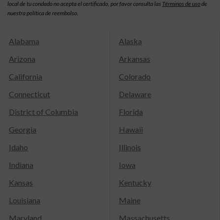
local de tu condado no acepta el certificado, por favor consulta las
Términos de uso
de
nuestra política de reembolso.
Alabama
Alaska
Arizona
Arkansas
California
Colorado
Connecticut
Delaware
District of Columbia
Florida
Georgia
Hawaii
Idaho
Illinois
Indiana
Iowa
Kansas
Kentucky
Louisiana
Maine
Maryland
Massachusetts