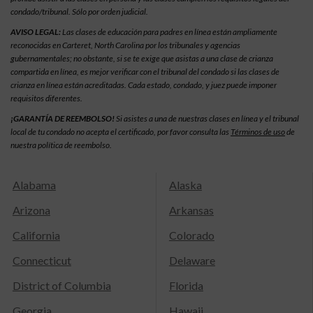
condado/tribunal. Sólo por orden judicial.
AVISO LEGAL:
Las clases de educación para padres en línea están ampliamente
reconocidas en Carteret, North Carolina por los tribunales y agencias
gubernamentales; no obstante, si se te exige que asistas a una clase de crianza
compartida en línea, es mejor verificar con el tribunal del condado si las clases de
crianza en línea están acreditadas. Cada estado, condado, y juez puede imponer
requisitos diferentes.
¡GARANTÍA DE REEMBOLSO!
Si asistes a una de nuestras clases en línea y el tribunal
local de tu condado no acepta el certificado, por favor consulta las
Términos de uso
de
nuestra política de reembolso.
Alabama
Alaska
Arizona
Arkansas
California
Colorado
Connecticut
Delaware
District of Columbia
Florida
Georgia
Hawaii