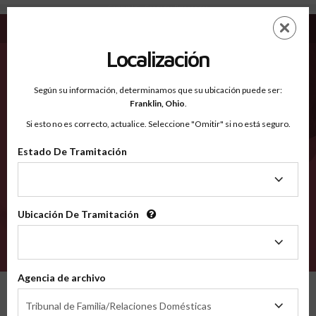
Carteret NC - Condados Reconocidos
Saltar
ES
EN
al
contenido
Localización
principal
Condados Reconocidos
2600
Según su información, determinamos que su ubicación puede ser:
Franklin,
Ohio
.
Si esto no es correcto, actualice. Seleccione "Omitir" si no está seguro.
Condados
Estado De Tramitación
Estado
De
Tramitación
Ubicación De Tramitación
Ubicación
De
VERIFÍCA
Tramitación
Agencia de archivo
Condados reconocidos
North Carolina
Carteret
Agencia
Tribunal de Familia/Relaciones Domésticas
de