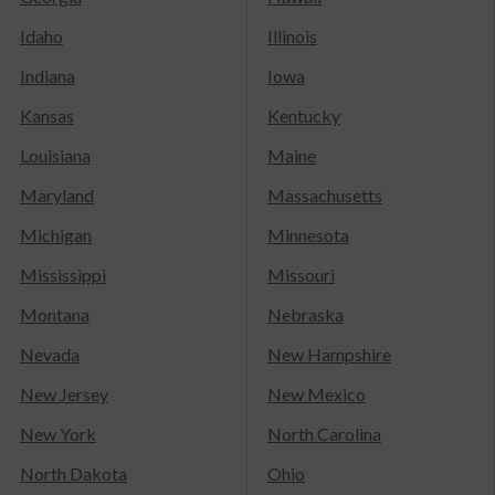
Idaho
Illinois
Indiana
Iowa
Kansas
Kentucky
Louisiana
Maine
Maryland
Massachusetts
Michigan
Minnesota
Mississippi
Missouri
Montana
Nebraska
Nevada
New Hampshire
New Jersey
New Mexico
New York
North Carolina
North Dakota
Ohio