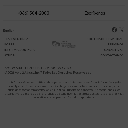
(866) 504-2883
Escríbenos
English
CLASES
EN LÍNEA
POLÍTICA DE PRIVACIDAD
SOBRE
TÉRMINOS
INFO
RMACIÓN
PARA
GARANTIZAR
AYUDA
CONTÁCTANOS
7260 W. Azure Dr Ste 140, Las Vegas, NV 89130
© 2026
Able 2 Adjust, Inc
™ Todos Los Derechos Reservados
La información en este sitio web se proporciona únicamente con fines informativos y de
divulgación. Nuestras clases no están obligadas a ser ordenadas por un tribunal, y no
afirmamos contar con aprobación en ninguna jurisdicción específica. Se recomienda a los
usuarios y a las agencias de referencia que consulten los estatutos estatales aplicables y los
requisitos locales para verificar el cumplimiento.
Protégete a ti y a tus hijos de la violencia doméstica.
911
LLAMA AL
para recibir ayuda inmediata,