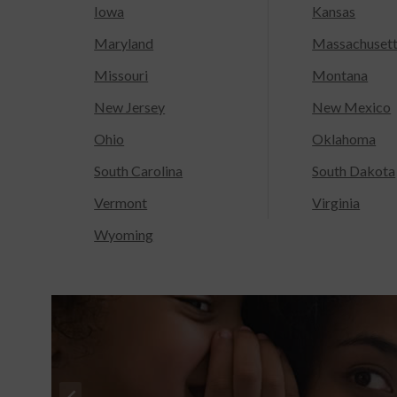
Iowa
Kansas
Maryland
Massachuset
Missouri
Montana
New Jersey
New Mexico
Ohio
Oklahoma
South Carolina
South Dakota
Vermont
Virginia
Wyoming