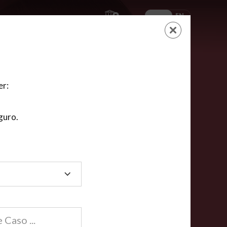
ES
EN
AYUDA
CARRITO
NUEVA CUENTA
LOGIN
er:
guro.
dos
compartida en línea están acreditadas en más de
ínea cumplen la mayoría de las normas nacionales