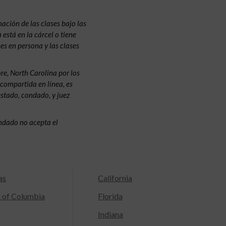
ación de las clases bajo las
 está en la cárcel o tiene
ses en persona y las clases
e, North Carolina por los
 compartida en línea, es
estado, condado, y juez
condado no acepta el
as
California
t of Columbia
Florida
Indiana