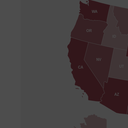
WA
OR
ID
NV
UT
CA
AZ