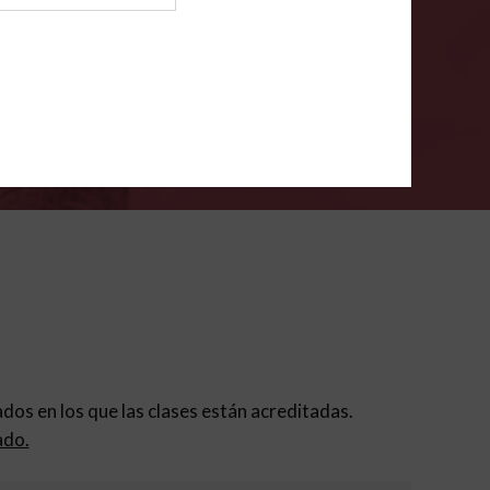
ión para padres
.
VERIFÍCA
dados en los que las clases están acreditadas.
ado.