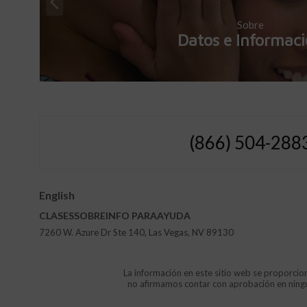
Sobre
Datos e Informac
(866) 504-288
English
CLASES
SOBRE
INFO
PARA
AYUDA
7260 W. Azure Dr Ste 140, Las Vegas, NV 89130
La información en este sitio web se proporcion
no afirmamos contar con aprobación en ninguna