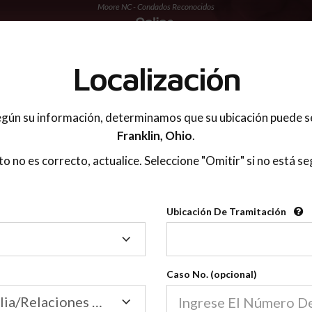
Moore NC - Condados Reconocidos
 PADRES
Localización
gún su información, determinamos que su ubicación puede s
Franklin,
Ohio
.
sto no es correcto, actualice. Seleccione "Omitir" si no está se
Condados Reconoci
Ubicación De Tramitación
2600
Ubicación
De
Nuestras clases de crianza 
Tramitación
Caso No. (opcional)
2600 condados.
Las clases para padres en l
Condados
Tribunal de Familia/Relaciones Domésticas