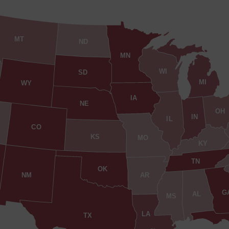
MT
ND
MN
WI
SD
MI
WY
IA
NE
OH
IN
IL
CO
KS
MO
KY
TN
OK
AR
NM
G
AL
MS
LA
TX