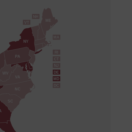
NH
ME
VT
MA
NY
RI
PA
CT
NJ
DE
WV
VA
MD
DC
NC
SC
A