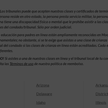
Los tribunales puede que acepten nuestras clases y certificados de termin
ersona reside en otro estado, la persona presta servicio militar, la persona
ona tiene una discapacidad física o mental que le prohíbe asistir a las cla
es del condado/tribunal. Sólo por orden judicial.
e educación para padres en línea están ampliamente reconocidas en Moor
amentales; no obstante, si se te exige que asistas a una clase de crianza
nal del condado si las clases de crianza en línea están acreditadas. Cada 
ferentes.
SO!
Si asistes a una de nuestras clases en línea y el tribunal local de tu 
lta las
Términos de uso
de nuestra política de reembolso.
Arizona
Arkans
Delaware
Distric
Idaho
Illinois