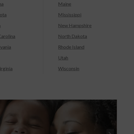
na
Maine
ota
Mississippi
a
New Hampshire
arolina
North Dakota
lvania
Rhode Island
Utah
rginia
Wisconsin