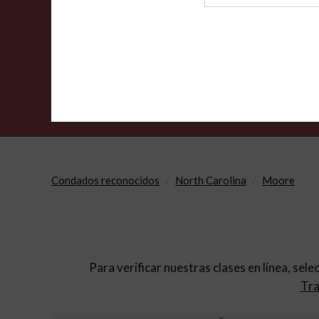
de
archivo
Condados reconocidos
North Carolina
Moore
Para verificar nuestras clases en línea, sele
Tra