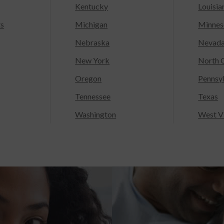
Kentucky
Louisia
ts
Michigan
Minnes
Nebraska
Nevad
New York
North C
Oregon
Pennsy
Tennessee
Texas
Washington
West Vi