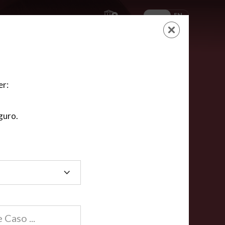
ES
EN
AYUDA
CARRITO
NUEVA CUENTA
LOGIN
er:
guro.
dos
compartida en línea están acreditadas en más de
ínea cumplen la mayoría de las normas nacionales