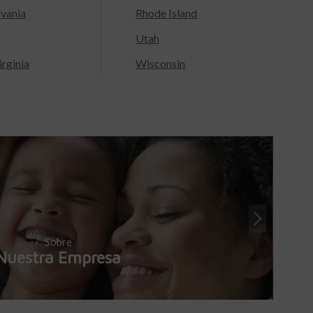
lvania
Rhode Island
Utah
rginia
Wisconsin
Sobre
Nuestra Empresa