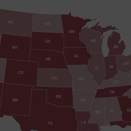
MT
ND
MN
WI
SD
MI
WY
IA
NE
OH
IN
IL
CO
KS
MO
KY
TN
OK
AR
NM
G
AL
MS
LA
TX