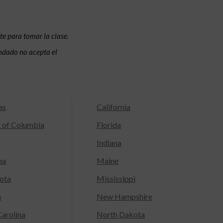
te para tomar la clase.
condado no acepta el
as
California
t of Columbia
Florida
Indiana
na
Maine
ota
Mississippi
a
New Hampshire
arolina
North Dakota