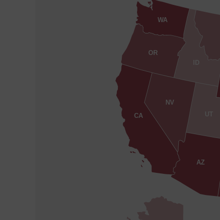
WA
OR
ID
NV
UT
CA
AZ