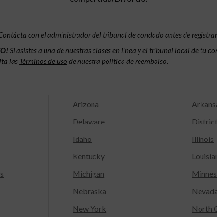
Contácta con el administrador del tribunal de condado antes de registrar
SO!
Si asistes a una de nuestras clases en línea y el tribunal local de tu 
lta las
Términos de uso
de nuestra política de reembolso.
Arizona
Arkans
Delaware
Distric
Idaho
Illinois
Kentucky
Louisia
ts
Michigan
Minnes
Nebraska
Nevad
New York
North C