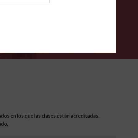
ión para padres
.
VERIFÍCA
dados en los que las clases están acreditadas.
ado.