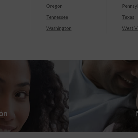
Oregon
Pennsy
Tennessee
Texas
Washington
West Vi
ión