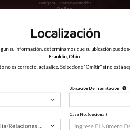
Burleigh ND - Condados Reconocidos
 PADRES
Localización
gún su información, determinamos que su ubicación puede s
Franklin,
Ohio
.
sto no es correcto, actualice. Seleccione "Omitir" si no está se
Condados Reconoci
Ubicación De Tramitación
2600
Ubicación
De
Nuestras clases de crianza 
Tramitación
Caso No. (opcional)
2600 condados.
Las clases para padres en l
Condados
Tribunal de Familia/Relaciones Domésticas