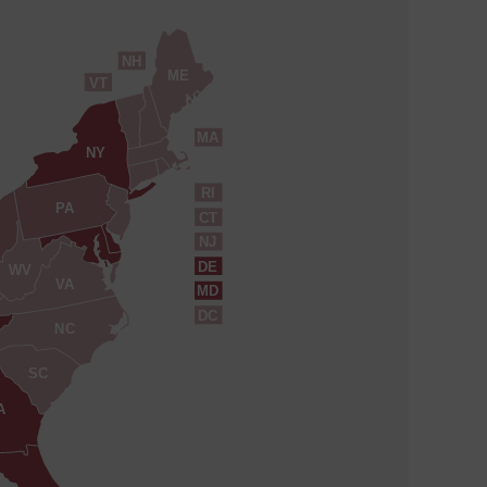
NH
ME
VT
MA
NY
RI
PA
CT
NJ
DE
WV
VA
MD
DC
NC
SC
A