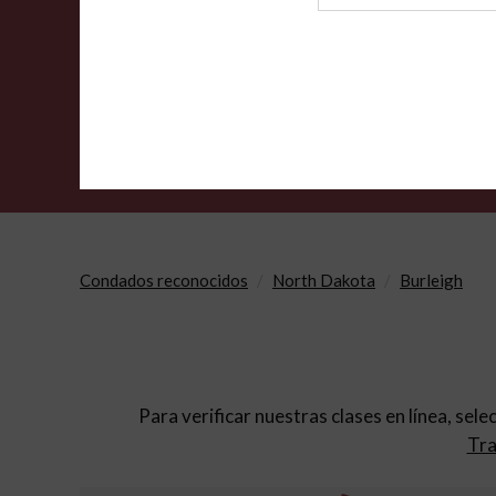
de
archivo
Condados reconocidos
North Dakota
Burleigh
Para verificar nuestras clases en línea, sele
Tra