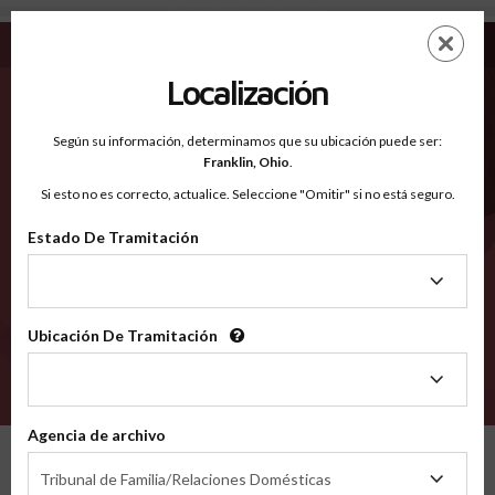
Cavalier ND - Condados Reconocidos
Saltar
ES
EN
al
contenido
Localización
principal
Condados Reconocidos
2600
Según su información, determinamos que su ubicación puede ser:
Franklin,
Ohio
.
Si esto no es correcto, actualice. Seleccione "Omitir" si no está seguro.
Condados
Estado De Tramitación
Estado
De
Tramitación
Ubicación De Tramitación
Ubicación
De
VERIFÍCA
Tramitación
Agencia de archivo
Condados reconocidos
North Dakota
Cavalier
Agencia
Tribunal de Familia/Relaciones Domésticas
de