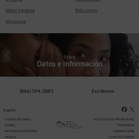
West Virginia
Wisconsin
Wyoming
Sobre
Datos e Información
(866) 504-2883
Escríbenos
English
CLASES
EN LÍNEA
POLÍTICA DE PRIVACIDAD
SOBRE
TÉRMINOS
INFO
RMACIÓN
PARA
GARANTIZAR
AYUDA
CONTÁCTANOS