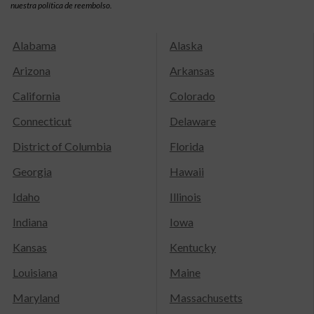
nuestra política de reembolso.
Alabama
Alaska
Arizona
Arkansas
California
Colorado
Connecticut
Delaware
District of Columbia
Florida
Georgia
Hawaii
Idaho
Illinois
Indiana
Iowa
Kansas
Kentucky
Louisiana
Maine
Maryland
Massachusetts