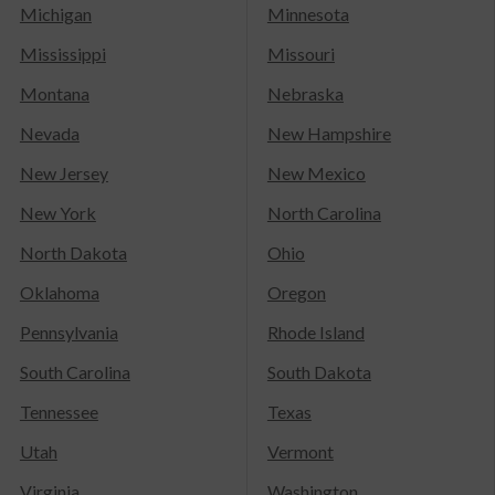
Michigan
Minnesota
Mississippi
Missouri
Montana
Nebraska
Nevada
New Hampshire
New Jersey
New Mexico
New York
North Carolina
North Dakota
Ohio
Oklahoma
Oregon
Pennsylvania
Rhode Island
South Carolina
South Dakota
Tennessee
Texas
Utah
Vermont
Virginia
Washington