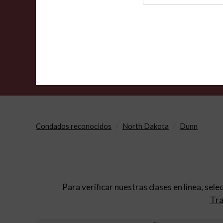
de
archivo
Condados reconocidos
North Dakota
Dunn
Para verificar nuestras clases en línea, sele
Tra