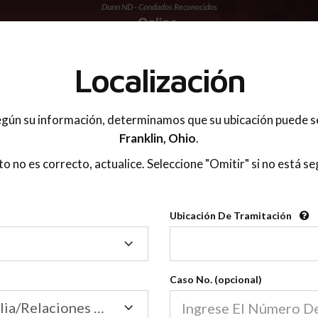
Dunn ND - Condados Reconocidos
 PADRES
Localización
gún su información, determinamos que su ubicación puede s
Franklin,
Ohio
.
sto no es correcto, actualice. Seleccione "Omitir" si no está se
Condados Reconoci
Ubicación De Tramitación
2600
Ubicación
De
Nuestras clases de crianza 
Tramitación
Caso No. (opcional)
2600 condados.
Las clases para padres en l
Condados
Tribunal de Familia/Relaciones Domésticas