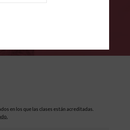
ión para padres
.
VERIFÍCA
dados en los que las clases están acreditadas.
ado.