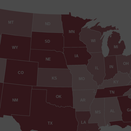
MT
ND
MN
WI
SD
MI
WY
IA
NE
OH
IN
IL
CO
KS
MO
KY
TN
OK
AR
NM
G
AL
MS
LA
TX