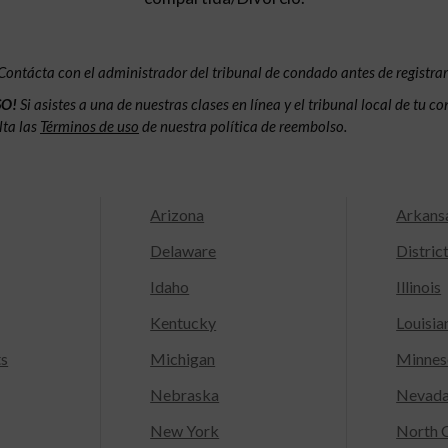
Contácta con el administrador del tribunal de condado antes de registrar
SO!
Si asistes a una de nuestras clases en línea y el tribunal local de tu 
lta las
Términos de uso
de nuestra política de reembolso.
Arizona
Arkans
Delaware
Distric
Idaho
Illinois
Kentucky
Louisia
ts
Michigan
Minnes
Nebraska
Nevad
New York
North C