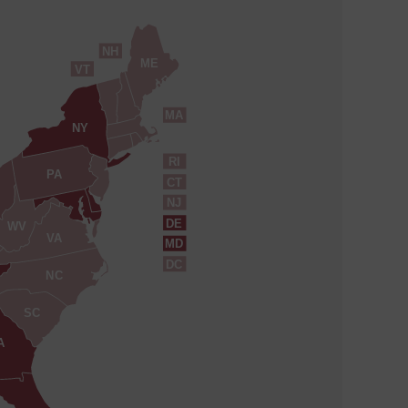
NH
ME
VT
MA
NY
RI
PA
CT
NJ
DE
WV
VA
MD
DC
NC
SC
A