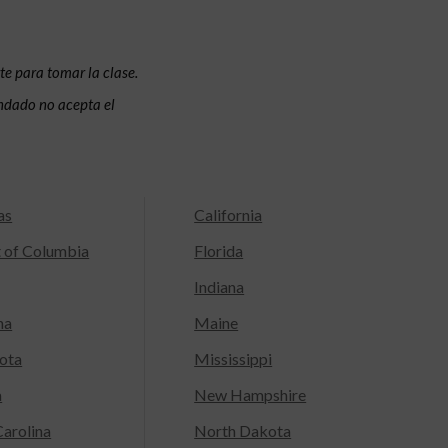
te para tomar la clase.
condado no acepta el
as
California
t of Columbia
Florida
Indiana
na
Maine
ota
Mississippi
a
New Hampshire
arolina
North Dakota