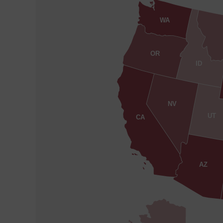
WA
OR
ID
NV
UT
CA
AZ