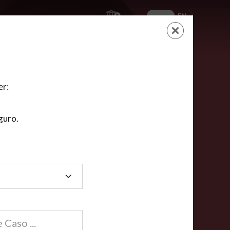
ES
EN
AYUDA
CARRITO
NUEVA CUENTA
LOGIN
er:
guro.
dos
compartida en línea están acreditadas en más de
ínea cumplen la mayoría de las normas nacionales