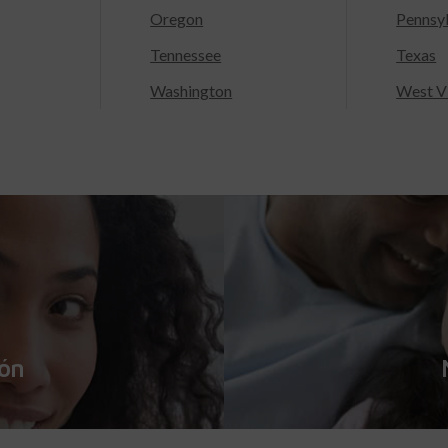
Oregon
Pennsy
Tennessee
Texas
Washington
West Vi
ión