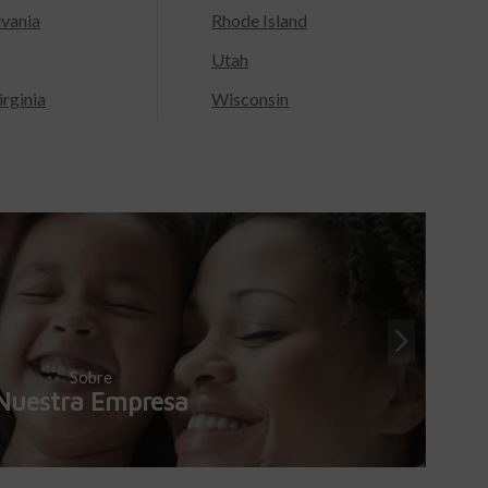
lvania
Rhode Island
Utah
rginia
Wisconsin
Sobre
Nuestra Empresa