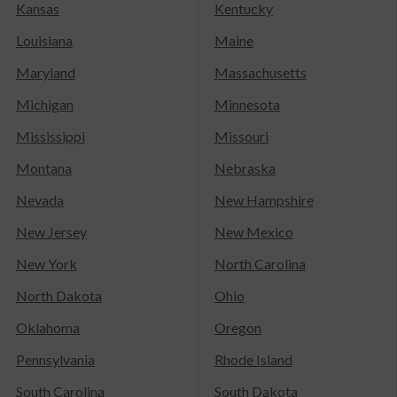
Kansas
Kentucky
Louisiana
Maine
Maryland
Massachusetts
Michigan
Minnesota
Mississippi
Missouri
Montana
Nebraska
Nevada
New Hampshire
New Jersey
New Mexico
New York
North Carolina
North Dakota
Ohio
Oklahoma
Oregon
Pennsylvania
Rhode Island
South Carolina
South Dakota