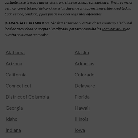
obstante, si se te exige que asistas a una clase de crianza compartida en línea, es mejor
verificar con el tribunal del condado si las clases de crianza en línea están acreditadas.
Cada estado, condado, y juez puede imponer requisitos diferentes.
¡GARANTÍA DE REEMBOLSO!
Si asistes a una de nuestras clases en línea y el tribunal
local de tu condado no acepta el certificado, por favor consulta las
Términos de uso
de
nuestra política de reembolso.
Alabama
Alaska
Arizona
Arkansas
California
Colorado
Connecticut
Delaware
District of Columbia
Florida
Georgia
Hawaii
Idaho
Illinois
Indiana
Iowa