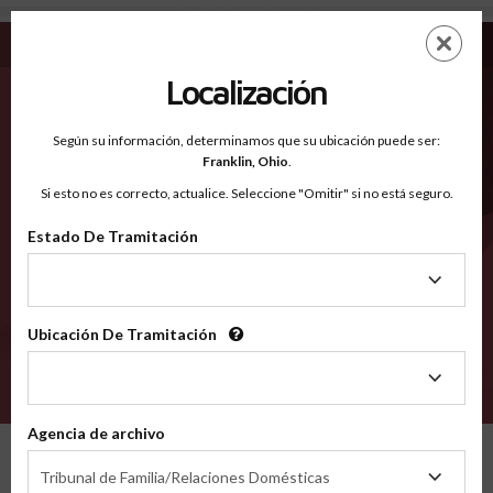
Blaine NE - Condados Reconocidos
Saltar
ES
EN
al
contenido
Localización
principal
Condados Reconocidos
2600
Según su información, determinamos que su ubicación puede ser:
Franklin,
Ohio
.
Si esto no es correcto, actualice. Seleccione "Omitir" si no está seguro.
Condados
Estado De Tramitación
Estado
De
Tramitación
Ubicación De Tramitación
Ubicación
De
VERIFÍCA
Tramitación
Agencia de archivo
Condados reconocidos
Nebraska
Blaine
Agencia
Tribunal de Familia/Relaciones Domésticas
de