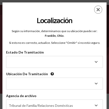
Morrill NE - Condados Reconocidos
Saltar
ES
EN
al
contenido
Localización
principal
Condados Reconocidos
2600
Según su información, determinamos que su ubicación puede ser:
Franklin,
Ohio
.
Si esto no es correcto, actualice. Seleccione "Omitir" si no está seguro.
Condados
Estado De Tramitación
Estado
De
Tramitación
Ubicación De Tramitación
Ubicación
De
VERIFÍCA
Tramitación
Agencia de archivo
Condados reconocidos
Nebraska
Morrill
Agencia
Tribunal de Familia/Relaciones Domésticas
de