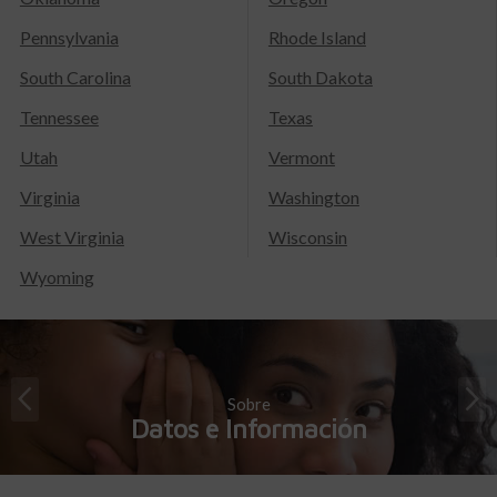
Pennsylvania
Rhode Island
South Carolina
South Dakota
Tennessee
Texas
Utah
Vermont
Virginia
Washington
West Virginia
Wisconsin
Wyoming
Sobre
Datos e Información