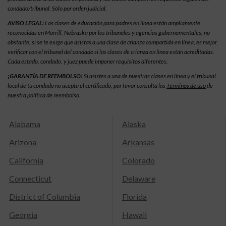
condado/tribunal. Sólo por orden judicial.
AVISO LEGAL:
Las clases de educación para padres en línea están ampliamente
reconocidas en Morrill, Nebraska por los tribunales y agencias gubernamentales; no
obstante, si se te exige que asistas a una clase de crianza compartida en línea, es mejor
verificar con el tribunal del condado si las clases de crianza en línea están acreditadas.
Cada estado, condado, y juez puede imponer requisitos diferentes.
¡GARANTÍA DE REEMBOLSO!
Si asistes a una de nuestras clases en línea y el tribunal
local de tu condado no acepta el certificado, por favor consulta las
Términos de uso
de
nuestra política de reembolso.
Alabama
Alaska
Arizona
Arkansas
California
Colorado
Connecticut
Delaware
District of Columbia
Florida
Georgia
Hawaii