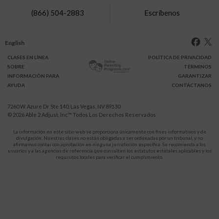
(866) 504-2883
Escríbenos
English
CLASES
EN LÍNEA
POLÍTICA DE PRIVACIDAD
SOBRE
TÉRMINOS
INFO
RMACIÓN
PARA
GARANTIZAR
AYUDA
CONTÁCTANOS
7260 W. Azure Dr Ste 140, Las Vegas, NV 89130
© 2026
Able 2 Adjust, Inc
™ Todos Los Derechos Reservados
La información en este sitio web se proporciona únicamente con fines informativos y de
divulgación. Nuestras clases no están obligadas a ser ordenadas por un tribunal, y no
afirmamos contar con aprobación en ninguna jurisdicción específica. Se recomienda a los
usuarios y a las agencias de referencia que consulten los estatutos estatales aplicables y los
requisitos locales para verificar el cumplimiento.
Protégete a ti y a tus hijos de la violencia doméstica.
911
LLAMA AL
para recibir ayuda inmediata,
o a tu servicio de emergencia local.