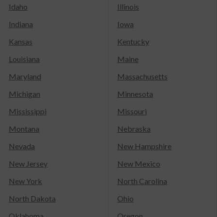
Idaho
Illinois
Indiana
Iowa
Kansas
Kentucky
Louisiana
Maine
Maryland
Massachusetts
Michigan
Minnesota
Mississippi
Missouri
Montana
Nebraska
Nevada
New Hampshire
New Jersey
New Mexico
New York
North Carolina
North Dakota
Ohio
Oklahoma
Oregon