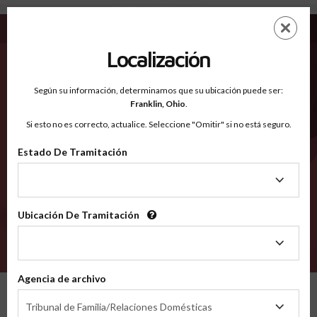
Otoe NE - Condados Reconocidos
Saltar
ES
EN
al
contenido
Localización
principal
Condados Reconocidos
2600
Según su información, determinamos que su ubicación puede ser:
Franklin,
Ohio
.
Si esto no es correcto, actualice. Seleccione "Omitir" si no está seguro.
Condados
Estado De Tramitación
Estado
De
Tramitación
Ubicación De Tramitación
Ubicación
De
VERIFÍCA
Tramitación
Agencia de archivo
Condados reconocidos
Nebraska
Otoe
Agencia
Tribunal de Familia/Relaciones Domésticas
de