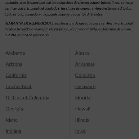
obstante, si se te exige que asistas a una clase de crianza compartida en línea, es mejor
verificar con el tribunal del condado si las clases de crianza en línea están acreditadas.
Cada estado, condado, y juez puede imponer requisitos diferentes.
¡GARANTÍA DE REEMBOLSO!
Si asistes a una de nuestras clases en línea y el tribunal
local de tu condado no acepta el certificado, por favor consulta las
Términos de uso
de
nuestra política de reembolso.
Alabama
Alaska
Arizona
Arkansas
California
Colorado
Connecticut
Delaware
District of Columbia
Florida
Georgia
Hawaii
Idaho
Illinois
Indiana
Iowa