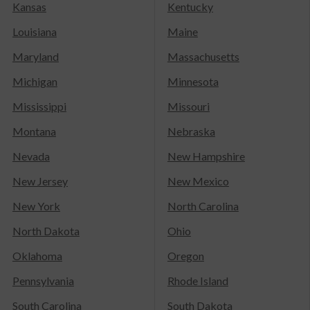
Kansas
Kentucky
Louisiana
Maine
Maryland
Massachusetts
Michigan
Minnesota
Mississippi
Missouri
Montana
Nebraska
Nevada
New Hampshire
New Jersey
New Mexico
New York
North Carolina
North Dakota
Ohio
Oklahoma
Oregon
Pennsylvania
Rhode Island
South Carolina
South Dakota