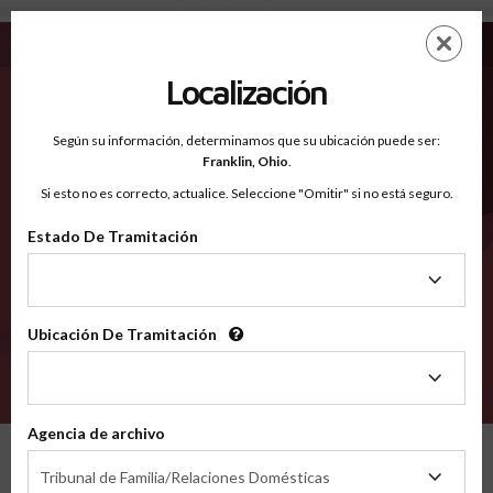
Platte NE - Condados Reconocidos
Saltar
ES
EN
al
contenido
Localización
principal
Condados Reconocidos
2600
Según su información, determinamos que su ubicación puede ser:
Franklin,
Ohio
.
Si esto no es correcto, actualice. Seleccione "Omitir" si no está seguro.
Condados
Estado De Tramitación
Estado
De
Tramitación
Ubicación De Tramitación
Ubicación
De
VERIFÍCA
Tramitación
Agencia de archivo
Condados reconocidos
Nebraska
Platte
Agencia
Tribunal de Familia/Relaciones Domésticas
de