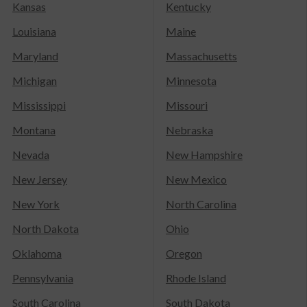
Kansas
Kentucky
Louisiana
Maine
Maryland
Massachusetts
Michigan
Minnesota
Mississippi
Missouri
Montana
Nebraska
Nevada
New Hampshire
New Jersey
New Mexico
New York
North Carolina
North Dakota
Ohio
Oklahoma
Oregon
Pennsylvania
Rhode Island
South Carolina
South Dakota