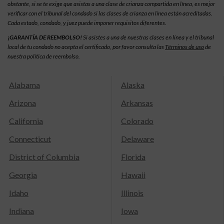
obstante, si se te exige que asistas a una clase de crianza compartida en línea, es mejor
verificar con el tribunal del condado si las clases de crianza en línea están acreditadas.
Cada estado, condado, y juez puede imponer requisitos diferentes.
¡GARANTÍA DE REEMBOLSO!
Si asistes a una de nuestras clases en línea y el tribunal
local de tu condado no acepta el certificado, por favor consulta las
Términos de uso
de
nuestra política de reembolso.
Alabama
Alaska
Arizona
Arkansas
California
Colorado
Connecticut
Delaware
District of Columbia
Florida
Georgia
Hawaii
Idaho
Illinois
Indiana
Iowa