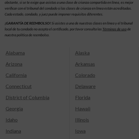
obstante, si se te exige que asistas a una clase de crianza compartida en línea, es mejor
verificar con el tribunal del condado si las clases de crianza en línea están acreditadas.
Cada estado, condado, y juez puede imponer requisitos diferentes.
¡GARANTÍA DE REEMBOLSO!
Si asistes a una de nuestras clases en línea y el tribunal
local de tu condado no acepta el certificado, por favor consulta las
Términos de uso
de
nuestra política de reembolso.
Alabama
Alaska
Arizona
Arkansas
California
Colorado
Connecticut
Delaware
District of Columbia
Florida
Georgia
Hawaii
Idaho
Illinois
Indiana
Iowa