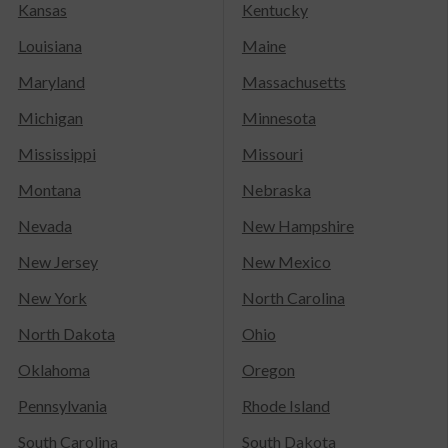
Kansas
Kentucky
Louisiana
Maine
Maryland
Massachusetts
Michigan
Minnesota
Mississippi
Missouri
Montana
Nebraska
Nevada
New Hampshire
New Jersey
New Mexico
New York
North Carolina
North Dakota
Ohio
Oklahoma
Oregon
Pennsylvania
Rhode Island
South Carolina
South Dakota