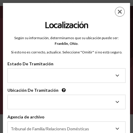
Otsego NY - Condados Reconocidos
Saltar
ES
EN
al
contenido
Localización
principal
Condados Reconocidos
2600
Según su información, determinamos que su ubicación puede ser:
Franklin,
Ohio
.
Si esto no es correcto, actualice. Seleccione "Omitir" si no está seguro.
Condados
Estado De Tramitación
Estado
De
Tramitación
Ubicación De Tramitación
Ubicación
De
VERIFÍCA
Tramitación
Agencia de archivo
Condados reconocidos
New York
Otsego
Agencia
Tribunal de Familia/Relaciones Domésticas
de