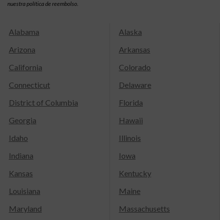
nuestra política de reembolso.
Alabama
Alaska
Arizona
Arkansas
California
Colorado
Connecticut
Delaware
District of Columbia
Florida
Georgia
Hawaii
Idaho
Illinois
Indiana
Iowa
Kansas
Kentucky
Louisiana
Maine
Maryland
Massachusetts