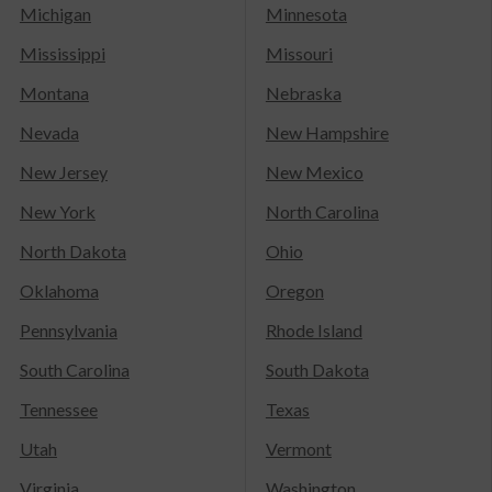
Michigan
Minnesota
Mississippi
Missouri
Montana
Nebraska
Nevada
New Hampshire
New Jersey
New Mexico
New York
North Carolina
North Dakota
Ohio
Oklahoma
Oregon
Pennsylvania
Rhode Island
South Carolina
South Dakota
Tennessee
Texas
Utah
Vermont
Virginia
Washington