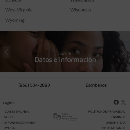
West Virginia
Wisconsin
Wyoming
Sobre
Datos e Información
(866) 504-2883
Escríbenos
English
CLASES
EN LÍNEA
POLÍTICA DE PRIVACIDAD
SOBRE
TÉRMINOS
INFO
RMACIÓN
PARA
GARANTIZAR
AYUDA
CONTÁCTANOS