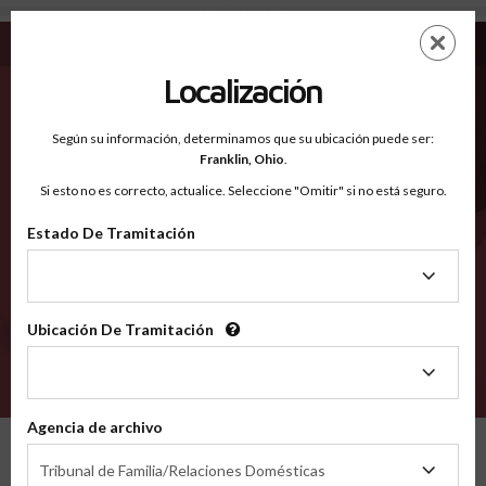
Somerset NJ - Condados Reconocidos
Saltar
ES
EN
al
contenido
Localización
principal
Condados Reconocidos
2600
Según su información, determinamos que su ubicación puede ser:
Franklin,
Ohio
.
Si esto no es correcto, actualice. Seleccione "Omitir" si no está seguro.
Condados
Estado De Tramitación
Estado
De
Tramitación
Ubicación De Tramitación
Ubicación
De
VERIFÍCA
Tramitación
Agencia de archivo
Condados reconocidos
New Jersey
Somerset
Agencia
Tribunal de Familia/Relaciones Domésticas
de