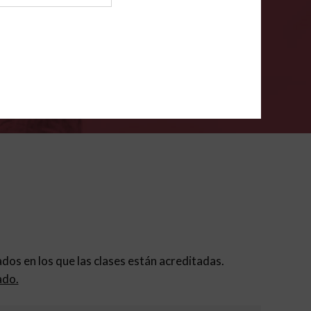
ión para padres
.
VERIFÍCA
dados en los que las clases están acreditadas.
ado.