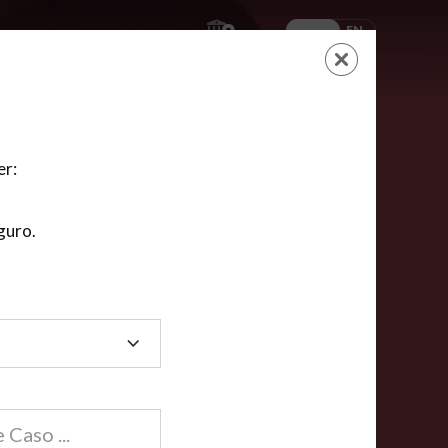
ES
EN
AYUDA
CARRITO
NUEVA CUENTA
LOGIN
er:
guro.
dos
compartida en línea están acreditadas en más de
ínea cumplen la mayoría de las normas nacionales