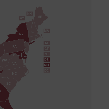
NH
ME
VT
MA
NY
RI
PA
CT
NJ
DE
WV
VA
MD
DC
NC
SC
A