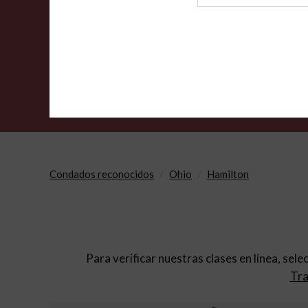
de
archivo
Condados reconocidos
Ohio
Hamilton
Para verificar nuestras clases en línea, sele
Tra