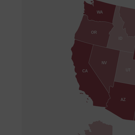
WA
OR
ID
NV
UT
CA
AZ