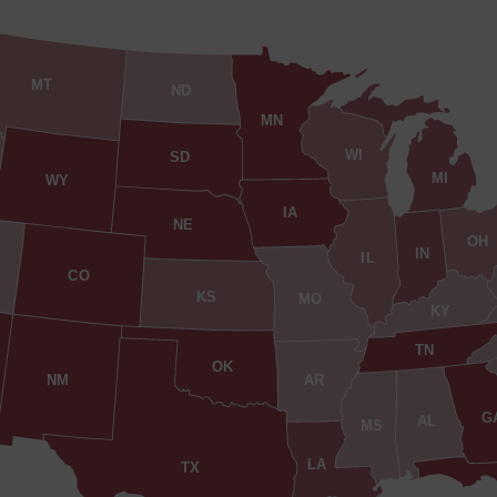
MT
ND
MN
WI
SD
MI
WY
IA
NE
OH
IN
IL
CO
KS
MO
KY
TN
OK
AR
NM
G
AL
MS
LA
TX