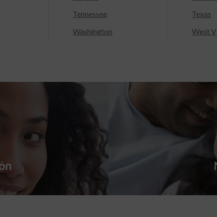
Tennessee
Texas
Washington
West Vi
ión