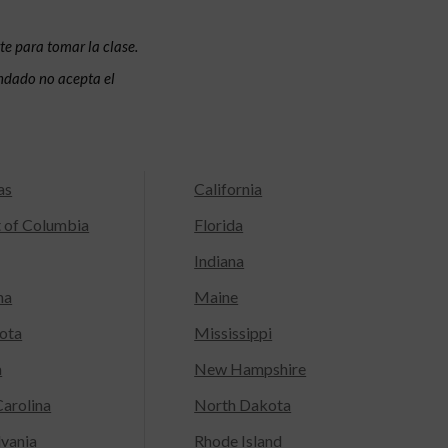
te para tomar la clase.
condado no acepta el
as
California
t of Columbia
Florida
Indiana
na
Maine
ota
Mississippi
a
New Hampshire
arolina
North Dakota
lvania
Rhode Island