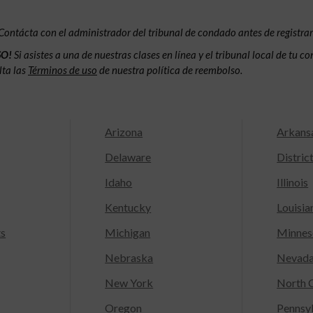
Contácta con el administrador del tribunal de condado antes de registrar
SO!
Si asistes a una de nuestras clases en línea y el tribunal local de tu 
lta las
Términos de uso
de nuestra política de reembolso.
Arizona
Arkans
Delaware
Distric
Idaho
Illinois
Kentucky
Louisia
ts
Michigan
Minnes
Nebraska
Nevad
New York
North C
Oregon
Pennsy