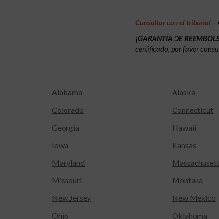
Consultar con el tribunal
– 
¡GARANTÍA DE REEMBOL
certificado, por favor consu
Alabama
Alaska
Colorado
Connecticut
Georgia
Hawaii
Iowa
Kansas
Maryland
Massachuset
Missouri
Montana
New Jersey
New Mexico
Ohio
Oklahoma