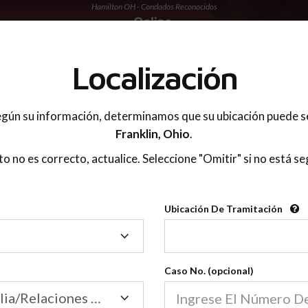
Hamilton OH - Condados Reconocidos
 PADRES
Localización
gún su información, determinamos que su ubicación puede s
Franklin,
Ohio
.
sto no es correcto, actualice. Seleccione "Omitir" si no está se
Condados Reconoci
Ubicación De Tramitación
2600
Ubicación
De
Nuestras clases de crianza 
Tramitación
Caso No. (opcional)
2600 condados.
Las clases para padres en l
Condados
Tribunal de Familia/Relaciones Domésticas