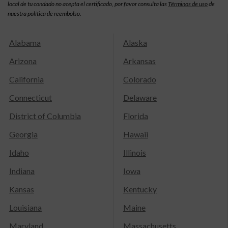
local de tu condado no acepta el certificado, por favor consulta las
Términos de uso
de
nuestra política de reembolso.
Alabama
Alaska
Arizona
Arkansas
California
Colorado
Connecticut
Delaware
District of Columbia
Florida
Georgia
Hawaii
Idaho
Illinois
Indiana
Iowa
Kansas
Kentucky
Louisiana
Maine
Maryland
Massachusetts