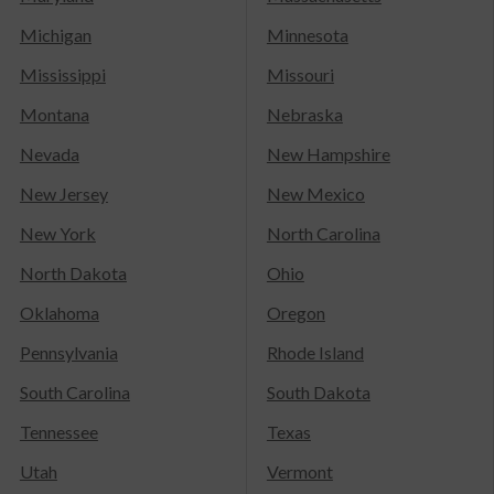
Michigan
Minnesota
Mississippi
Missouri
Montana
Nebraska
Nevada
New Hampshire
New Jersey
New Mexico
New York
North Carolina
North Dakota
Ohio
Oklahoma
Oregon
Pennsylvania
Rhode Island
South Carolina
South Dakota
Tennessee
Texas
Utah
Vermont