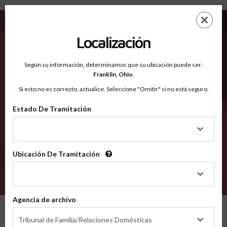
Preble OH - Condados Reconocidos
Saltar
ES
EN
al
contenido
Localización
principal
Condados Reconocidos
2600
Según su información, determinamos que su ubicación puede ser:
Franklin,
Ohio
.
Si esto no es correcto, actualice. Seleccione "Omitir" si no está seguro.
Condados
Estado De Tramitación
Estado
De
Tramitación
Ubicación De Tramitación
Ubicación
De
VERIFÍCA
Tramitación
Agencia de archivo
Condados reconocidos
Ohio
Preble
Agencia
Tribunal de Familia/Relaciones Domésticas
de