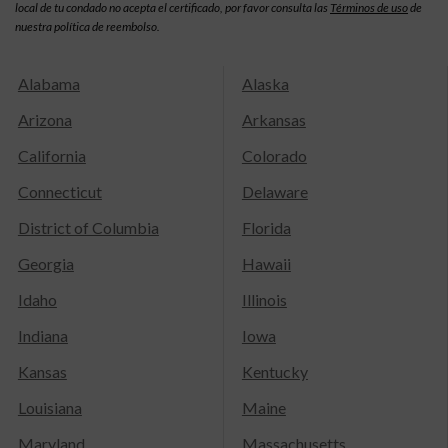
local de tu condado no acepta el certificado, por favor consulta las
Términos de uso
de
nuestra política de reembolso.
Alabama
Alaska
Arizona
Arkansas
California
Colorado
Connecticut
Delaware
District of Columbia
Florida
Georgia
Hawaii
Idaho
Illinois
Indiana
Iowa
Kansas
Kentucky
Louisiana
Maine
Maryland
Massachusetts