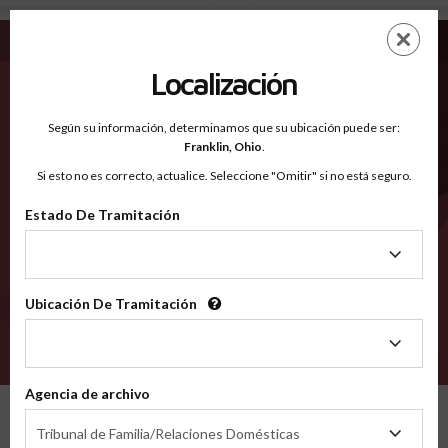
Sandusky OH - Condados Reconocidos
Saltar
ES
EN
al
contenido
Localización
principal
Condados Reconocidos
2600
Según su información, determinamos que su ubicación puede ser:
Franklin,
Ohio
.
Si esto no es correcto, actualice. Seleccione "Omitir" si no está seguro.
Condados
Estado De Tramitación
Estado
De
Tramitación
Ubicación De Tramitación
Ubicación
De
VERIFÍCA
Tramitación
Agencia de archivo
Condados reconocidos
Ohio
Sandusky
Agencia
Tribunal de Familia/Relaciones Domésticas
de