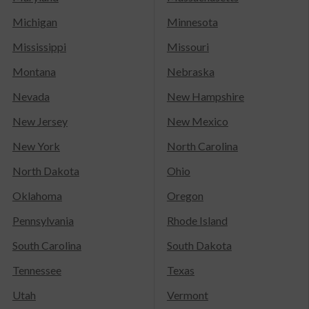
Michigan
Minnesota
Mississippi
Missouri
Montana
Nebraska
Nevada
New Hampshire
New Jersey
New Mexico
New York
North Carolina
North Dakota
Ohio
Oklahoma
Oregon
Pennsylvania
Rhode Island
South Carolina
South Dakota
Tennessee
Texas
Utah
Vermont