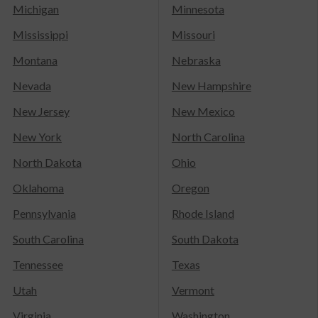
Michigan
Minnesota
Mississippi
Missouri
Montana
Nebraska
Nevada
New Hampshire
New Jersey
New Mexico
New York
North Carolina
North Dakota
Ohio
Oklahoma
Oregon
Pennsylvania
Rhode Island
South Carolina
South Dakota
Tennessee
Texas
Utah
Vermont
Virginia
Washington