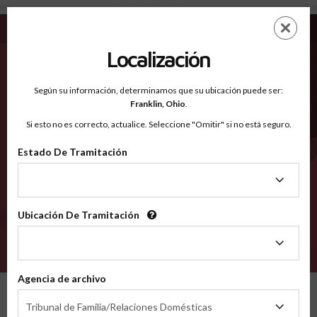
Williams OH - Condados Reconocidos
Saltar
ES
EN
al
contenido
Localización
principal
Condados Reconocidos
2600
Según su información, determinamos que su ubicación puede ser:
Franklin,
Ohio
.
Si esto no es correcto, actualice. Seleccione "Omitir" si no está seguro.
Condados
Estado De Tramitación
Estado
De
Tramitación
Ubicación De Tramitación
Ubicación
De
VERIFÍCA
Tramitación
Agencia de archivo
Condados reconocidos
Ohio
Williams
Agencia
Tribunal de Familia/Relaciones Domésticas
de