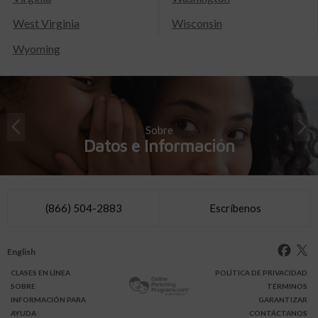
West Virginia
Wisconsin
Wyoming
Sobre
Datos e Información
(866) 504-2883
Escríbenos
English
CLASES
EN LÍNEA
POLÍTICA DE PRIVACIDAD
SOBRE
TÉRMINOS
INFO
RMACIÓN
PARA
GARANTIZAR
AYUDA
CONTÁCTANOS