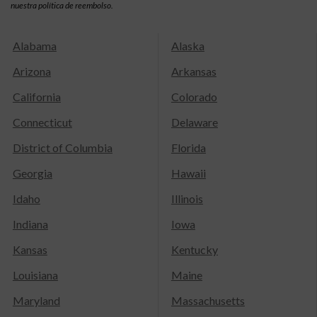
nuestra política de reembolso.
Alabama
Alaska
Arizona
Arkansas
California
Colorado
Connecticut
Delaware
District of Columbia
Florida
Georgia
Hawaii
Idaho
Illinois
Indiana
Iowa
Kansas
Kentucky
Louisiana
Maine
Maryland
Massachusetts