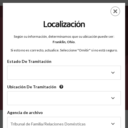
Blaine OK - Condados Reconocidos
Saltar
ES
EN
al
contenido
Localización
principal
Condados Reconocidos
2600
Según su información, determinamos que su ubicación puede ser:
Franklin,
Ohio
.
Si esto no es correcto, actualice. Seleccione "Omitir" si no está seguro.
Condados
Estado De Tramitación
Estado
De
Tramitación
Ubicación De Tramitación
Ubicación
De
VERIFÍCA
Tramitación
Agencia de archivo
Condados reconocidos
Oklahoma
Blaine
Agencia
Tribunal de Familia/Relaciones Domésticas
de