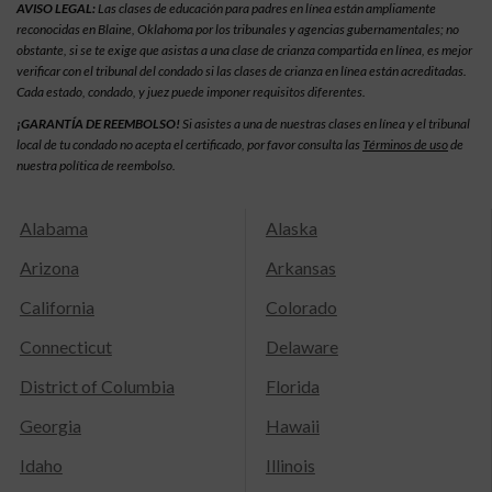
AVISO LEGAL:
Las clases de educación para padres en línea están ampliamente
reconocidas en Blaine, Oklahoma por los tribunales y agencias gubernamentales; no
obstante, si se te exige que asistas a una clase de crianza compartida en línea, es mejor
verificar con el tribunal del condado si las clases de crianza en línea están acreditadas.
Cada estado, condado, y juez puede imponer requisitos diferentes.
¡GARANTÍA DE REEMBOLSO!
Si asistes a una de nuestras clases en línea y el tribunal
local de tu condado no acepta el certificado, por favor consulta las
Términos de uso
de
nuestra política de reembolso.
Alabama
Alaska
Arizona
Arkansas
California
Colorado
Connecticut
Delaware
District of Columbia
Florida
Georgia
Hawaii
Idaho
Illinois