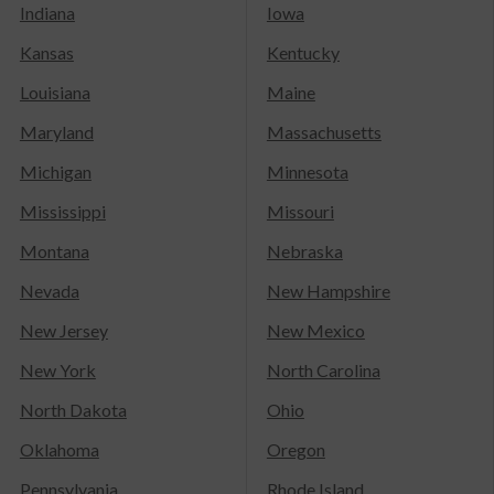
Indiana
Iowa
Kansas
Kentucky
Louisiana
Maine
Maryland
Massachusetts
Michigan
Minnesota
Mississippi
Missouri
Montana
Nebraska
Nevada
New Hampshire
New Jersey
New Mexico
New York
North Carolina
North Dakota
Ohio
Oklahoma
Oregon
Pennsylvania
Rhode Island