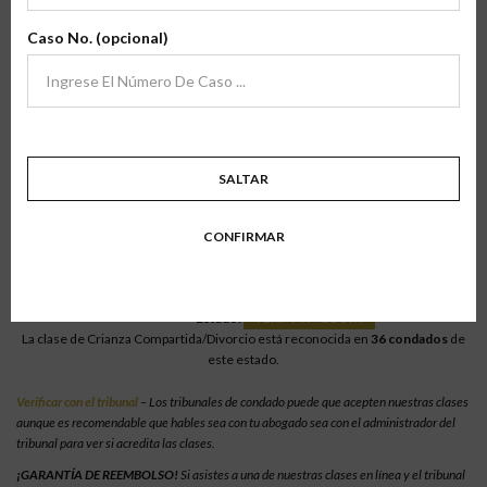
archivo
Verifíca Tu Condado
Caso No. (opcional)
Para verificar nuestras clases en línea, selecciona el estado en el que resides
para ver la lista de los condados en los que las clases están acreditadas.
Tramitaciones para que las clases estén acreditadas en tu condado.
SALTAR
Oklahoma > Cimarron
CONFIRMAR
Crianza Compartida/Divorcio En Línea
Estado:
Oklahoma
Condado:
Cimarron
Estado:
VERIFY W\ COURT
La clase de Crianza Compartida/Divorcio está reconocida en
36 condados
de
este estado.
Verificar con el tribunal
– Los tribunales de condado puede que acepten nuestras clases
aunque es recomendable que hables sea con tu abogado sea con el administrador del
tribunal para ver si acredita las clases.
¡GARANTÍA DE REEMBOLSO!
Si asistes a una de nuestras clases en línea y el tribunal