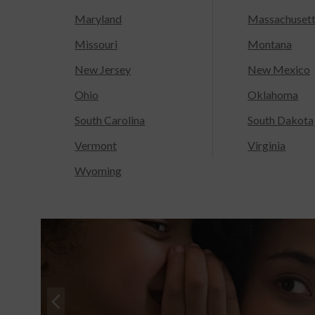
Maryland
Massachuset
Missouri
Montana
New Jersey
New Mexico
Ohio
Oklahoma
South Carolina
South Dakota
Vermont
Virginia
Wyoming