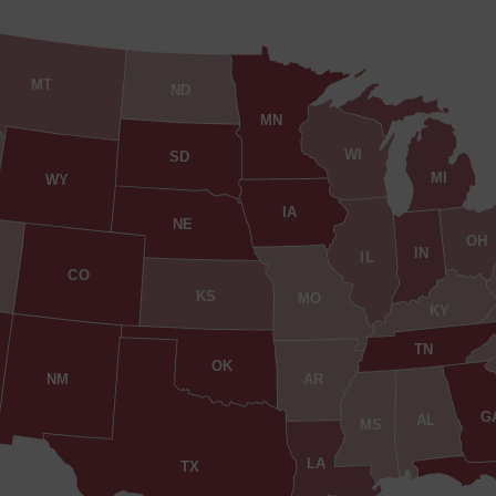
MT
ND
MN
WI
SD
MI
WY
IA
NE
OH
IN
IL
CO
KS
MO
KY
TN
OK
AR
NM
G
AL
MS
LA
TX