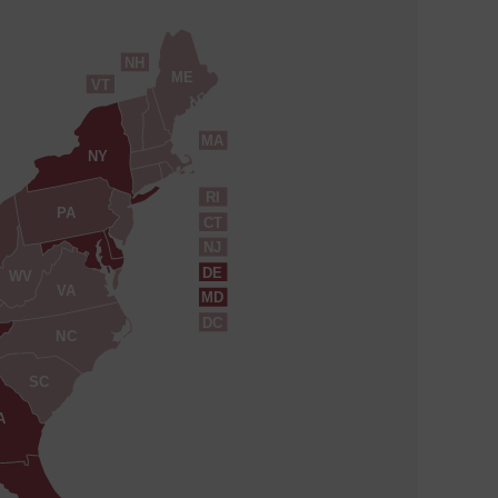
NH
ME
VT
MA
NY
RI
PA
CT
NJ
DE
WV
VA
MD
DC
NC
SC
A