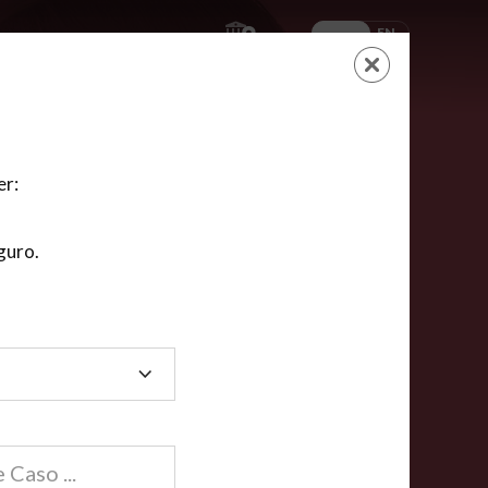
ES
EN
AYUDA
CARRITO
NUEVA CUENTA
LOGIN
er:
guro.
dos
compartida en línea están acreditadas en más de
ínea cumplen la mayoría de las normas nacionales