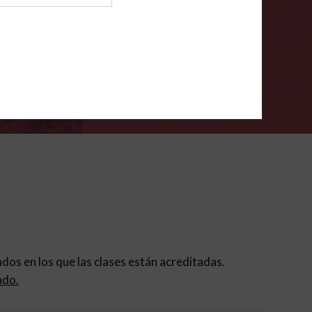
ión para padres
.
VERIFÍCA
dados en los que las clases están acreditadas.
ado.