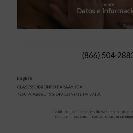
Sobre
Datos e Informac
(866) 504-288
English
CLASES
SOBRE
INFO
PARA
AYUDA
7260 W. Azure Dr Ste 140, Las Vegas, NV 89130
La información en este sitio web se proporcion
no afirmamos contar con aprobación en ninguna