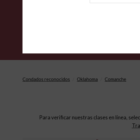
de
archivo
Condados reconocidos
Oklahoma
Comanche
Para verificar nuestras clases en línea, sele
Tra