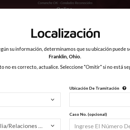
Comanche OK - Condados Reconocidos
 PADRES
Localización
gún su información, determinamos que su ubicación puede s
Franklin,
Ohio
.
sto no es correcto, actualice. Seleccione "Omitir" si no está se
Condados Reconoci
Ubicación De Tramitación
2600
Ubicación
De
Nuestras clases de crianza 
Tramitación
Caso No. (opcional)
2600 condados.
Las clases para padres en l
Condados
Tribunal de Familia/Relaciones Domésticas