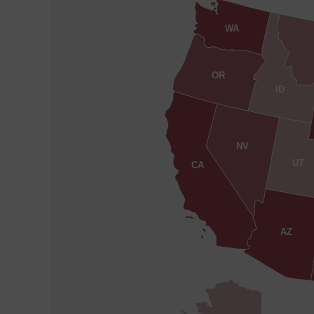
WA
OR
ID
NV
UT
CA
AZ