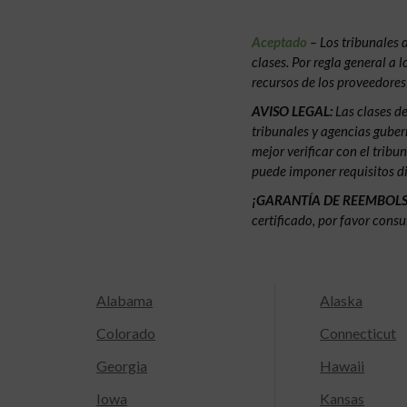
Aceptado
– Los tribunales 
clases. Por regla general a
recursos de los proveedore
AVISO LEGAL:
Las clases d
tribunales y agencias gubern
mejor verificar con el tribu
puede imponer requisitos di
¡GARANTÍA DE REEMBOL
certificado, por favor consu
Alabama
Alaska
Colorado
Connecticut
Georgia
Hawaii
Iowa
Kansas