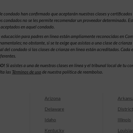
de condado han confirmado que aceptarán nuestras clases y certificados 
 los condados no se les permite recomendar un proveedor determinado. Est
s aceptados en aquel condado.
e educación para padres en línea están ampliamente reconocidas en Co
amentales; no obstante, si se te exige que asistas a una clase de crianza
nal del condado si las clases de crianza en línea están acreditadas. Cada 
ferentes.
SO!
Si asistes a una de nuestras clases en línea y el tribunal local de tu 
lta las
Términos de uso
de nuestra política de reembolso.
Arizona
Arkans
Delaware
Distric
Idaho
Illinois
Kentucky
Louisia