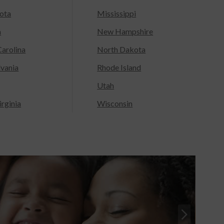
ota
Mississippi
a
New Hampshire
arolina
North Dakota
lvania
Rhode Island
Utah
rginia
Wisconsin