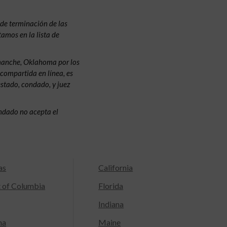
de terminación de las
amos en la lista de
manche, Oklahoma por los
 compartida en línea, es
estado, condado, y juez
condado no acepta el
as
California
t of Columbia
Florida
Indiana
na
Maine