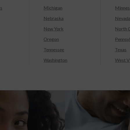
ts
Michigan
Minnes
Nebraska
Nevad
New York
North C
Oregon
Pennsy
Tennessee
Texas
Washington
West Vi