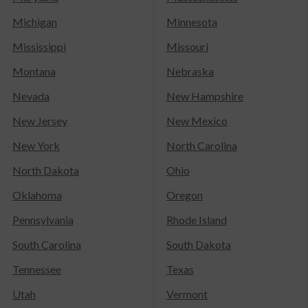
Michigan
Minnesota
Mississippi
Missouri
Montana
Nebraska
Nevada
New Hampshire
New Jersey
New Mexico
New York
North Carolina
North Dakota
Ohio
Oklahoma
Oregon
Pennsylvania
Rhode Island
South Carolina
South Dakota
Tennessee
Texas
Utah
Vermont