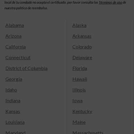
local de tu condado no acepta el certificado, por favor consulta las
Términos de uso
de
nuestra política de reembolso.
Alabama
Alaska
Arizona
Arkansas
California
Colorado
Connecticut
Delaware
District of Columbia
Florida
Georgia
Hawaii
Idaho
Illinois
Indiana
Iowa
Kansas
Kentucky
Louisiana
Maine
Maryland
Massachusetts