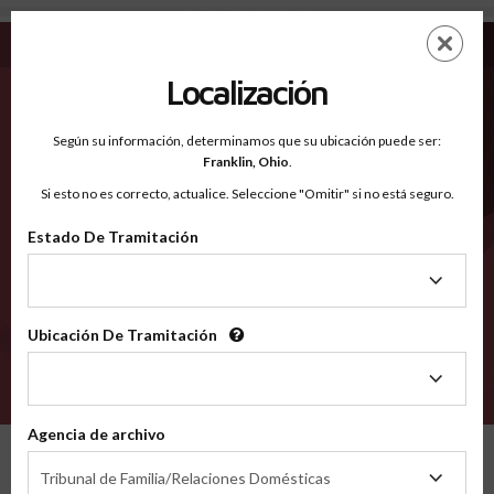
Custer OK - Condados Reconocidos
Saltar
ES
EN
al
contenido
Localización
principal
Condados Reconocidos
2600
Según su información, determinamos que su ubicación puede ser:
Franklin,
Ohio
.
Si esto no es correcto, actualice. Seleccione "Omitir" si no está seguro.
Condados
Estado De Tramitación
Estado
De
Tramitación
Ubicación De Tramitación
Ubicación
De
VERIFÍCA
Tramitación
Agencia de archivo
Condados reconocidos
Oklahoma
Custer
Agencia
Tribunal de Familia/Relaciones Domésticas
de