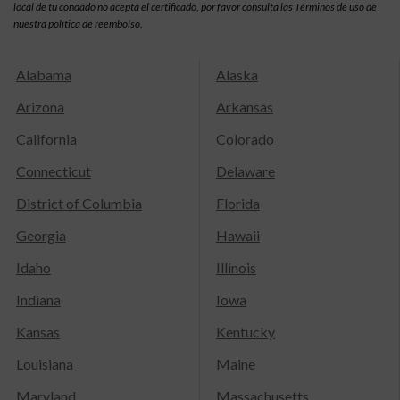
local de tu condado no acepta el certificado, por favor consulta las
Términos de uso
de
nuestra política de reembolso.
Alabama
Alaska
Arizona
Arkansas
California
Colorado
Connecticut
Delaware
District of Columbia
Florida
Georgia
Hawaii
Idaho
Illinois
Indiana
Iowa
Kansas
Kentucky
Louisiana
Maine
Maryland
Massachusetts