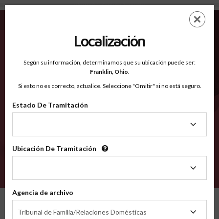
Johnston OK - Condados Reconocidos
Saltar
ES
EN
al
contenido
Localización
principal
Condados Reconocidos
2600
Según su información, determinamos que su ubicación puede ser:
Franklin,
Ohio
.
Si esto no es correcto, actualice. Seleccione "Omitir" si no está seguro.
Condados
Estado De Tramitación
Estado
De
Tramitación
Ubicación De Tramitación
Ubicación
De
VERIFÍCA
Tramitación
Agencia de archivo
Condados reconocidos
Oklahoma
Johnston
Agencia
Tribunal de Familia/Relaciones Domésticas
de