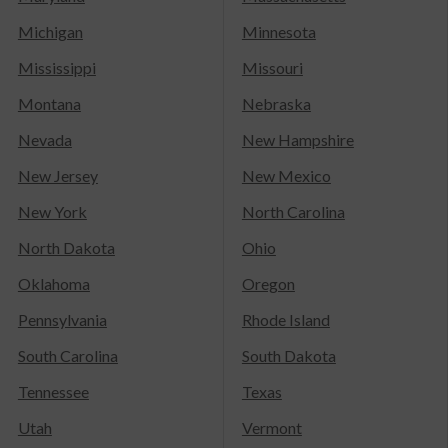
Michigan
Minnesota
Mississippi
Missouri
Montana
Nebraska
Nevada
New Hampshire
New Jersey
New Mexico
New York
North Carolina
North Dakota
Ohio
Oklahoma
Oregon
Pennsylvania
Rhode Island
South Carolina
South Dakota
Tennessee
Texas
Utah
Vermont