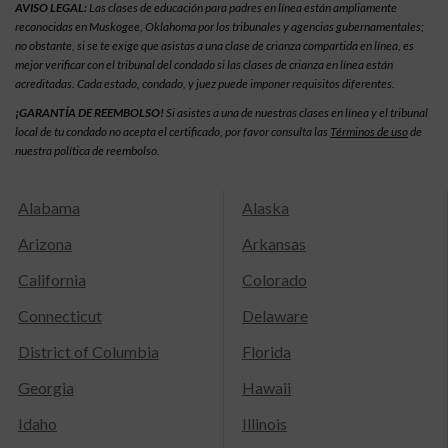
AVISO LEGAL:
Las clases de educación para padres en línea están ampliamente
reconocidas en Muskogee, Oklahoma por los tribunales y agencias gubernamentales;
no obstante, si se te exige que asistas a una clase de crianza compartida en línea, es
mejor verificar con el tribunal del condado si las clases de crianza en línea están
acreditadas. Cada estado, condado, y juez puede imponer requisitos diferentes.
¡GARANTÍA DE REEMBOLSO!
Si asistes a una de nuestras clases en línea y el tribunal
local de tu condado no acepta el certificado, por favor consulta las
Términos de uso
de
nuestra política de reembolso.
Alabama
Alaska
Arizona
Arkansas
California
Colorado
Connecticut
Delaware
District of Columbia
Florida
Georgia
Hawaii
Idaho
Illinois