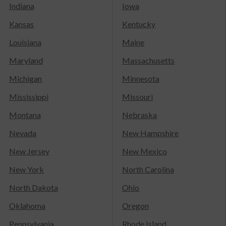
Indiana
Iowa
Kansas
Kentucky
Louisiana
Maine
Maryland
Massachusetts
Michigan
Minnesota
Mississippi
Missouri
Montana
Nebraska
Nevada
New Hampshire
New Jersey
New Mexico
New York
North Carolina
North Dakota
Ohio
Oklahoma
Oregon
Pennsylvania
Rhode Island