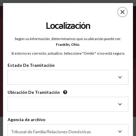
Muskogee OK - Condados Reconocidos
Saltar
ES
EN
al
contenido
Localización
principal
Condados Reconocidos
2600
Según su información, determinamos que su ubicación puede ser:
Franklin,
Ohio
.
Si esto no es correcto, actualice. Seleccione "Omitir" si no está seguro.
Condados
Estado De Tramitación
Estado
De
Tramitación
Ubicación De Tramitación
Ubicación
De
VERIFÍCA
Tramitación
Agencia de archivo
Condados reconocidos
Oklahoma
Muskogee
Agencia
Tribunal de Familia/Relaciones Domésticas
de