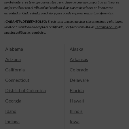
no obstante, si se te exige que asistas a una clase de crianza compartida en línea, es
mejor verificar con el tribunal del condado si las clases de crianza en línea están
acreditadas. Cada estado, condado, y juez puede imponer requisitos diferentes.
¡GARANTÍA DE REEMBOLSO!
Si asistes a una de nuestras clases en línea y el tribunal
local de tu condado no acepta el certificado, por favor consulta las
Términos de uso
de
nuestra política de reembolso.
Alabama
Alaska
Arizona
Arkansas
California
Colorado
Connecticut
Delaware
District of Columbia
Florida
Georgia
Hawaii
Idaho
Illinois
Indiana
Iowa