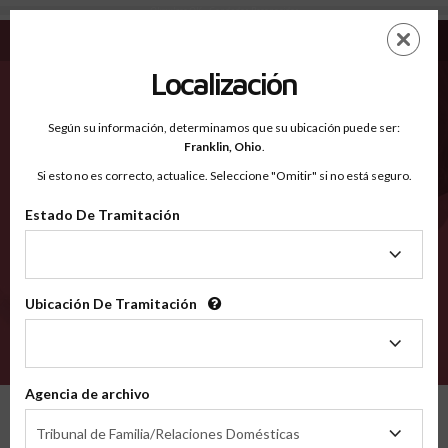
Okmulgee OK - Condados Reconocidos
Saltar
ES
EN
al
contenido
Localización
principal
Condados Reconocidos
2600
Según su información, determinamos que su ubicación puede ser:
Franklin,
Ohio
.
Si esto no es correcto, actualice. Seleccione "Omitir" si no está seguro.
Condados
Estado De Tramitación
Estado
De
Tramitación
Ubicación De Tramitación
Ubicación
De
VERIFÍCA
Tramitación
Agencia de archivo
Condados reconocidos
Oklahoma
Okmulgee
Agencia
Tribunal de Familia/Relaciones Domésticas
de