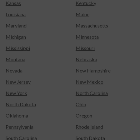
Kansas
Kentucky
Louisiana
Maine
Maryland
Massachusetts
Michigan
Minnesota
Mississippi
Missouri
Montana
Nebraska
Nevada
New Hampshire
New Jersey
New Mexico
New York
North Carolina
North Dakota
Ohio
Oklahoma
Oregon
Pennsylvania
Rhode Island
South Carolina
South Dakota