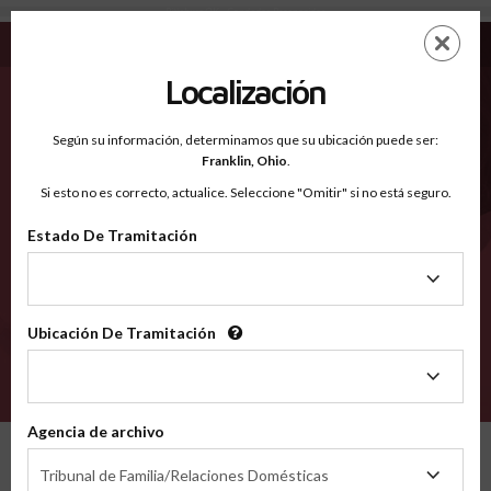
Pittsburg OK - Condados Reconocidos
Saltar
ES
EN
al
contenido
Localización
principal
Condados Reconocidos
2600
Según su información, determinamos que su ubicación puede ser:
Franklin,
Ohio
.
Si esto no es correcto, actualice. Seleccione "Omitir" si no está seguro.
Condados
Estado De Tramitación
Estado
De
Tramitación
Ubicación De Tramitación
Ubicación
De
VERIFÍCA
Tramitación
Agencia de archivo
Condados reconocidos
Oklahoma
Pittsburg
Agencia
Tribunal de Familia/Relaciones Domésticas
de