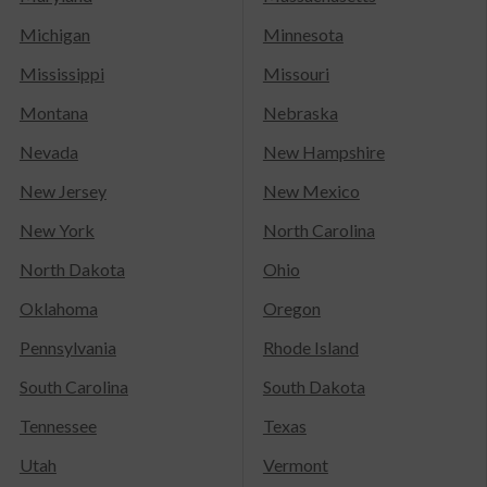
Michigan
Minnesota
Mississippi
Missouri
Montana
Nebraska
Nevada
New Hampshire
New Jersey
New Mexico
New York
North Carolina
North Dakota
Ohio
Oklahoma
Oregon
Pennsylvania
Rhode Island
South Carolina
South Dakota
Tennessee
Texas
Utah
Vermont