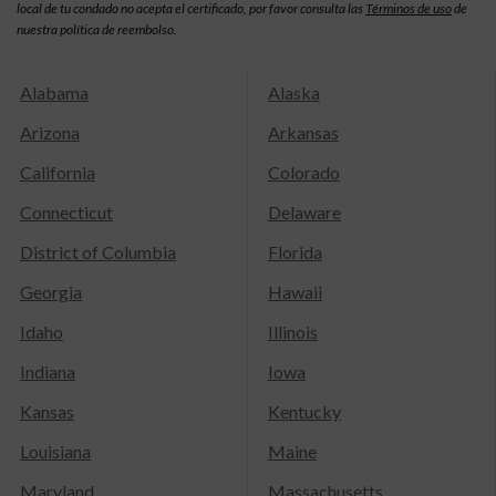
local de tu condado no acepta el certificado, por favor consulta las
Términos de uso
de
nuestra política de reembolso.
Alabama
Alaska
Arizona
Arkansas
California
Colorado
Connecticut
Delaware
District of Columbia
Florida
Georgia
Hawaii
Idaho
Illinois
Indiana
Iowa
Kansas
Kentucky
Louisiana
Maine
Maryland
Massachusetts