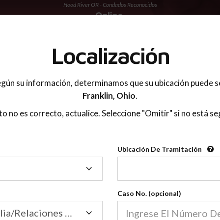
Hood River OR - Condados Reconocidos
 PADRES
Localización
gún su información, determinamos que su ubicación puede s
Franklin,
Ohio
.
sto no es correcto, actualice. Seleccione "Omitir" si no está se
Condados Reconoci
Ubicación De Tramitación
2600
Ubicación
De
Nuestras clases de crianza 
Tramitación
Caso No. (opcional)
2600 condados.
Las clases para padres en l
Condados
Tribunal de Familia/Relaciones Domésticas