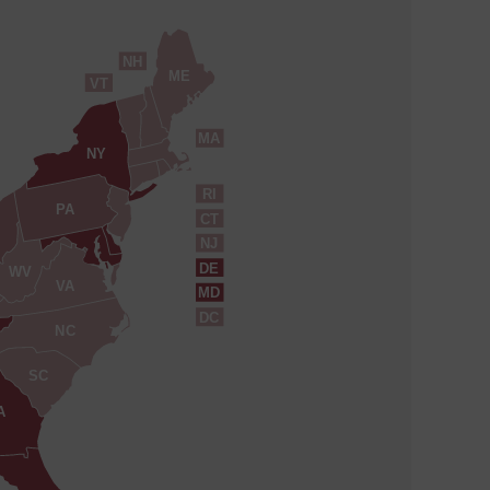
NH
ME
VT
MA
NY
RI
PA
CT
NJ
DE
WV
VA
MD
DC
NC
SC
A