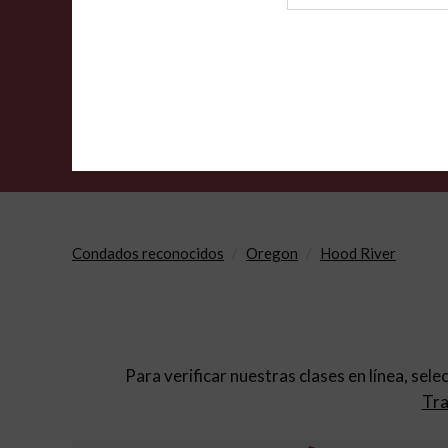
de
archivo
Condados reconocidos
Oregon
Hood River
Para verificar nuestras clases en línea, sele
Tra