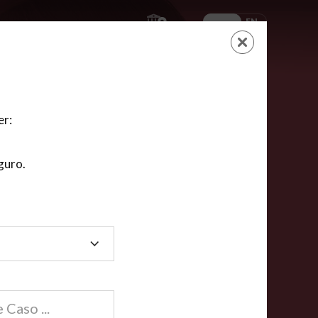
ES
EN
AYUDA
CARRITO
NUEVA CUENTA
LOGIN
er:
guro.
dos
compartida en línea están acreditadas en más de
ínea cumplen la mayoría de las normas nacionales