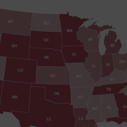
MT
ND
MN
WI
SD
MI
WY
IA
NE
OH
IN
IL
CO
KS
MO
KY
TN
OK
AR
NM
G
AL
MS
LA
TX