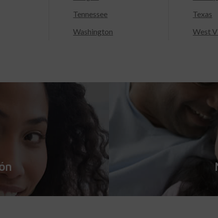
Tennessee
Texas
Washington
West Vi
ión