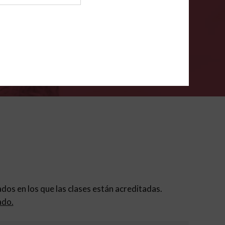
ión para padres
.
VERIFÍCA
dados en los que las clases están acreditadas.
ado.