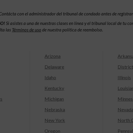
Contácta con el administrador del tribunal de condado antes de registrar
SO!
Si asistes a una de nuestras clases en línea y el tribunal local de tu 
lta las
Términos de uso
de nuestra política de reembolso.
Arizona
Arkans
Delaware
Distric
Idaho
Illinois
Kentucky
Louisia
ts
Michigan
Minnes
Nebraska
Nevad
New York
North C
Oregon
Pennsy