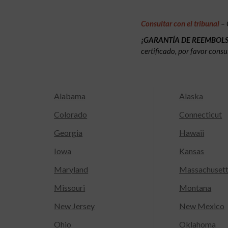
Consultar con el tribunal
– 
¡GARANTÍA DE REEMBOL
certificado, por favor consu
Alabama
Alaska
Colorado
Connecticut
Georgia
Hawaii
Iowa
Kansas
Maryland
Massachuset
Missouri
Montana
New Jersey
New Mexico
Ohio
Oklahoma