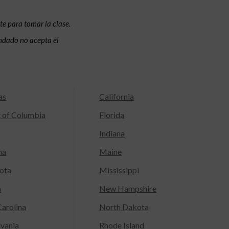
te para tomar la clase.
condado no acepta el
as
California
t of Columbia
Florida
Indiana
na
Maine
ota
Mississippi
a
New Hampshire
arolina
North Dakota
lvania
Rhode Island