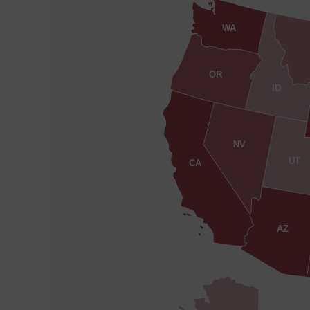
WA
OR
ID
NV
UT
CA
AZ