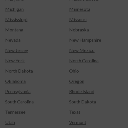
Michigan
Minnesota
Mississippi
Missouri
Montana
Nebraska
Nevada
New Hampshire
New Jersey
New Mexico
New York
North Carolina
North Dakota
Ohio
Oklahoma
Oregon
Pennsylvania
Rhode Island
South Carolina
South Dakota
Tennessee
Texas
Utah
Vermont