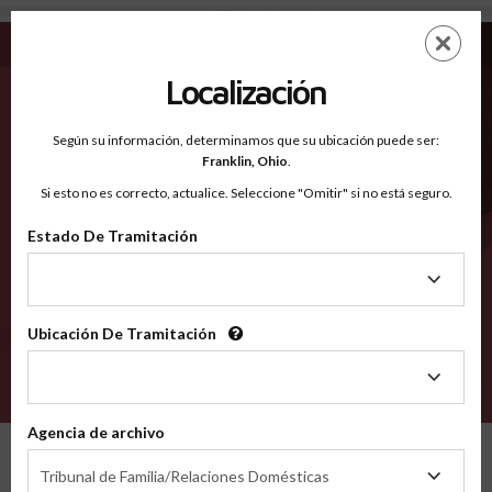
Lancaster SC - Condados Reconocidos
Saltar
ES
EN
al
contenido
Localización
principal
Condados Reconocidos
2600
Según su información, determinamos que su ubicación puede ser:
Franklin,
Ohio
.
Si esto no es correcto, actualice. Seleccione "Omitir" si no está seguro.
Condados
Estado De Tramitación
Estado
De
Tramitación
Ubicación De Tramitación
Ubicación
De
VERIFÍCA
Tramitación
Agencia de archivo
Condados reconocidos
South Carolina
Lancaster
Agencia
Tribunal de Familia/Relaciones Domésticas
de