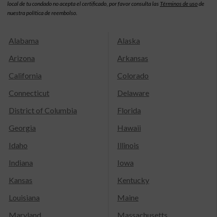
local de tu condado no acepta el certificado, por favor consulta las
Términos de uso
de
nuestra política de reembolso.
Alabama
Alaska
Arizona
Arkansas
California
Colorado
Connecticut
Delaware
District of Columbia
Florida
Georgia
Hawaii
Idaho
Illinois
Indiana
Iowa
Kansas
Kentucky
Louisiana
Maine
Maryland
Massachusetts