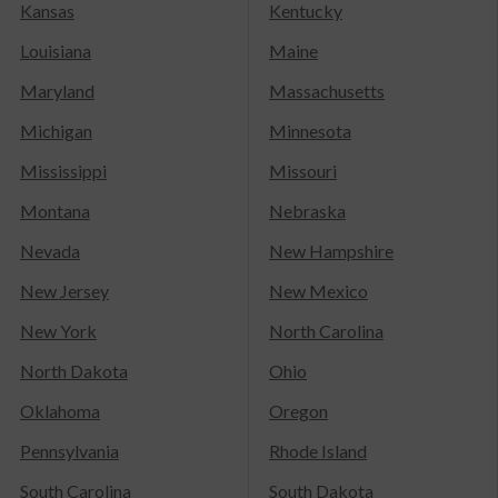
Kansas
Kentucky
Louisiana
Maine
Maryland
Massachusetts
Michigan
Minnesota
Mississippi
Missouri
Montana
Nebraska
Nevada
New Hampshire
New Jersey
New Mexico
New York
North Carolina
North Dakota
Ohio
Oklahoma
Oregon
Pennsylvania
Rhode Island
South Carolina
South Dakota