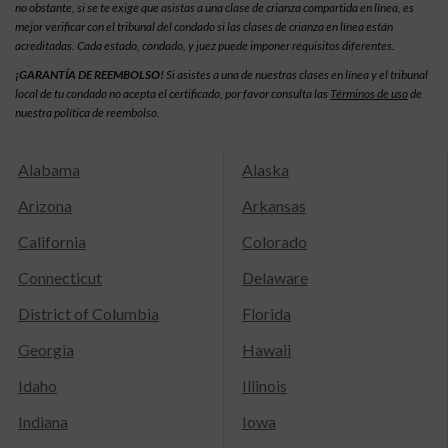
no obstante, si se te exige que asistas a una clase de crianza compartida en línea, es
mejor verificar con el tribunal del condado si las clases de crianza en línea están
acreditadas. Cada estado, condado, y juez puede imponer requisitos diferentes.
¡GARANTÍA DE REEMBOLSO!
Si asistes a una de nuestras clases en línea y el tribunal
local de tu condado no acepta el certificado, por favor consulta las
Términos de uso
de
nuestra política de reembolso.
Alabama
Alaska
Arizona
Arkansas
California
Colorado
Connecticut
Delaware
District of Columbia
Florida
Georgia
Hawaii
Idaho
Illinois
Indiana
Iowa