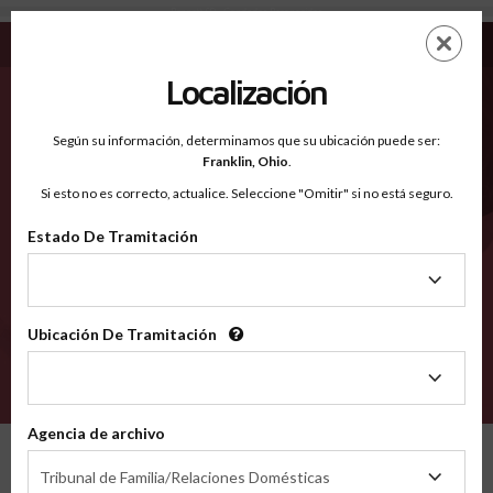
Bennett SD - Condados Reconocidos
Saltar
ES
EN
al
contenido
Localización
principal
Condados Reconocidos
2600
Según su información, determinamos que su ubicación puede ser:
Franklin,
Ohio
.
Si esto no es correcto, actualice. Seleccione "Omitir" si no está seguro.
Condados
Estado De Tramitación
Estado
De
Tramitación
Ubicación De Tramitación
Ubicación
De
VERIFÍCA
Tramitación
Agencia de archivo
Condados reconocidos
South Dakota
Bennett
Agencia
Tribunal de Familia/Relaciones Domésticas
de