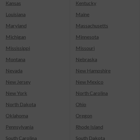
Kansas
Kentucky
Louisiana
Maine
Maryland
Massachusetts
Michigan
Minnesota
Mississippi
Missouri
Montana
Nebraska
Nevada
New Hampshire
New Jersey
New Mexico
New York
North Carolina
North Dakota
Ohio
Oklahoma
Oregon
Pennsylvania
Rhode Island
South Carolina
South Dakota