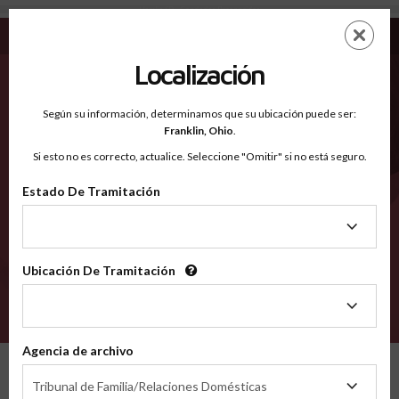
Hamlin SD - Condados Reconocidos
Saltar
ES
EN
al
contenido
Localización
principal
Condados Reconocidos
2600
Según su información, determinamos que su ubicación puede ser:
Franklin,
Ohio
.
Si esto no es correcto, actualice. Seleccione "Omitir" si no está seguro.
Condados
Estado De Tramitación
Estado
De
Tramitación
Ubicación De Tramitación
Ubicación
De
VERIFÍCA
Tramitación
Agencia de archivo
Condados reconocidos
South Dakota
Hamlin
Agencia
Tribunal de Familia/Relaciones Domésticas
de