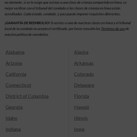
no obstante, si se te exige que asistas a una clase de crianza compartida en línea, es
mejor verificar con el tribunal del condado si las clases de crianza en línea están
acreditadas. Cada estado, condado, y juez puede imponer requisitos diferentes.
¡GARANTÍA DE REEMBOLSO!
Si asistes a una de nuestras clases en línea y el tribunal
local de tu condado no acepta el certificado, por favor consulta las
Términos de uso
de
nuestra política de reembolso.
Alabama
Alaska
Arizona
Arkansas
California
Colorado
Connecticut
Delaware
District of Columbia
Florida
Georgia
Hawaii
Idaho
Illinois
Indiana
Iowa