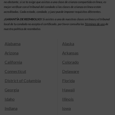
no obstante, si se te exige que asistas a una clase de crianza compartida en línea, es
mejor verificar con el tribunal del condado si las clases de crianza en línea están
acreditadas. Cada estado, condado, y juez puede imponer requisitos diferentes.
¡GARANTÍA DE REEMBOLSO!
Si asistes a una de nuestras clases en línea y el tribunal
local de tu condado no acepta el certificado, por favor consulta las
Términos de uso
de
nuestra política de reembolso.
Alabama
Alaska
Arizona
Arkansas
California
Colorado
Connecticut
Delaware
District of Columbia
Florida
Georgia
Hawaii
Idaho
Illinois
Indiana
Iowa