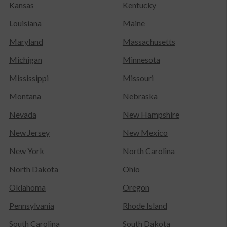
Kansas
Kentucky
Louisiana
Maine
Maryland
Massachusetts
Michigan
Minnesota
Mississippi
Missouri
Montana
Nebraska
Nevada
New Hampshire
New Jersey
New Mexico
New York
North Carolina
North Dakota
Ohio
Oklahoma
Oregon
Pennsylvania
Rhode Island
South Carolina
South Dakota