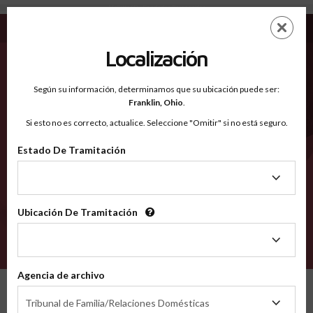
Mellette SD - Condados Reconocidos
Saltar
ES
EN
al
contenido
Localización
principal
Condados Reconocidos
2600
Según su información, determinamos que su ubicación puede ser:
Franklin,
Ohio
.
Si esto no es correcto, actualice. Seleccione "Omitir" si no está seguro.
Condados
Estado De Tramitación
Estado
De
Tramitación
Ubicación De Tramitación
Ubicación
De
VERIFÍCA
Tramitación
Agencia de archivo
Condados reconocidos
South Dakota
Mellette
Agencia
Tribunal de Familia/Relaciones Domésticas
de