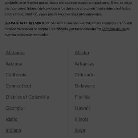
obstante, si se te exige que asistas a una clase de crianza compartida en línea, es mejor
verificar con el tribunal del condado si las clases de crianza en línea están acreditadas.
Cada estado, condado, y juez puede imponer requisitos diferentes.
¡GARANTÍA DE REEMBOLSO!
Si asistes a una de nuestras clases en línea y el tribunal
local de tu condado no acepta el certificado, por favor consulta las
Términos de uso
de
nuestra política de reembolso.
Alabama
Alaska
Arizona
Arkansas
California
Colorado
Connecticut
Delaware
District of Columbia
Florida
Georgia
Hawaii
Idaho
Illinois
Indiana
Iowa