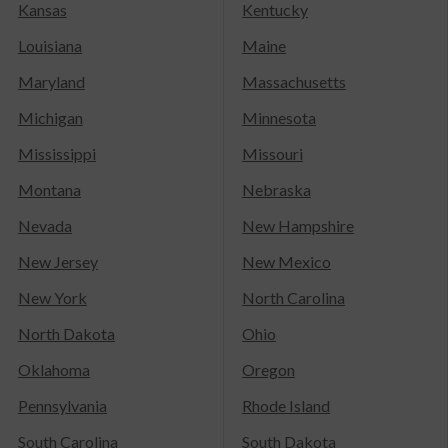
Kansas
Kentucky
Louisiana
Maine
Maryland
Massachusetts
Michigan
Minnesota
Mississippi
Missouri
Montana
Nebraska
Nevada
New Hampshire
New Jersey
New Mexico
New York
North Carolina
North Dakota
Ohio
Oklahoma
Oregon
Pennsylvania
Rhode Island
South Carolina
South Dakota