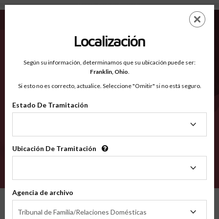
Miner SD - Condados Reconocidos
Saltar
ES
EN
al
contenido
Localización
principal
Condados Reconocidos
2600
Según su información, determinamos que su ubicación puede ser:
Franklin,
Ohio
.
Si esto no es correcto, actualice. Seleccione "Omitir" si no está seguro.
Condados
Estado De Tramitación
Estado
De
Tramitación
Ubicación De Tramitación
Ubicación
De
VERIFÍCA
Tramitación
Agencia de archivo
Condados reconocidos
South Dakota
Miner
Agencia
Tribunal de Familia/Relaciones Domésticas
de