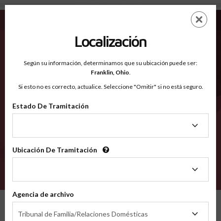
McMinn TN - Condados Reconocidos
Saltar
ES
EN
al
contenido
Localización
principal
Condados Reconocidos
2600
Según su información, determinamos que su ubicación puede ser:
Franklin,
Ohio
.
Si esto no es correcto, actualice. Seleccione "Omitir" si no está seguro.
Condados
Estado De Tramitación
Estado
De
Tramitación
Ubicación De Tramitación
Ubicación
De
VERIFÍCA
Tramitación
Agencia de archivo
Condados reconocidos
Tennessee
McMinn
Agencia
Tribunal de Familia/Relaciones Domésticas
de