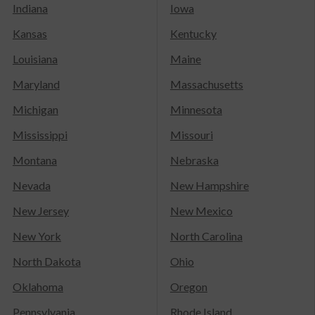
Indiana
Iowa
Kansas
Kentucky
Louisiana
Maine
Maryland
Massachusetts
Michigan
Minnesota
Mississippi
Missouri
Montana
Nebraska
Nevada
New Hampshire
New Jersey
New Mexico
New York
North Carolina
North Dakota
Ohio
Oklahoma
Oregon
Pennsylvania
Rhode Island