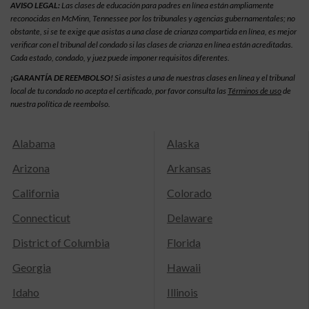
AVISO LEGAL:
Las clases de educación para padres en línea están ampliamente
reconocidas en McMinn, Tennessee por los tribunales y agencias gubernamentales; no
obstante, si se te exige que asistas a una clase de crianza compartida en línea, es mejor
verificar con el tribunal del condado si las clases de crianza en línea están acreditadas.
Cada estado, condado, y juez puede imponer requisitos diferentes.
¡GARANTÍA DE REEMBOLSO!
Si asistes a una de nuestras clases en línea y el tribunal
local de tu condado no acepta el certificado, por favor consulta las
Términos de uso
de
nuestra política de reembolso.
Alabama
Alaska
Arizona
Arkansas
California
Colorado
Connecticut
Delaware
District of Columbia
Florida
Georgia
Hawaii
Idaho
Illinois