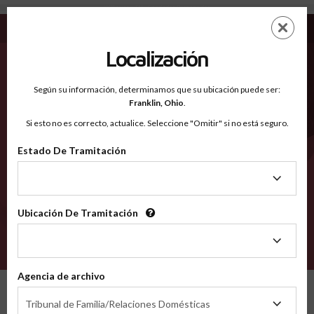
Williamson TN - Condados Reconocidos
Saltar
ES
EN
al
contenido
Localización
principal
Condados Reconocidos
2600
Según su información, determinamos que su ubicación puede ser:
Franklin,
Ohio
.
Si esto no es correcto, actualice. Seleccione "Omitir" si no está seguro.
Condados
Estado De Tramitación
Estado
De
Tramitación
Ubicación De Tramitación
Ubicación
De
VERIFÍCA
Tramitación
Agencia de archivo
Condados reconocidos
Tennessee
Williamson
Agencia
Tribunal de Familia/Relaciones Domésticas
de