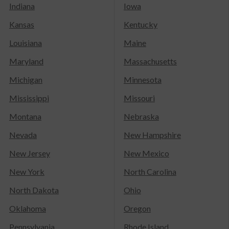
Indiana
Iowa
Kansas
Kentucky
Louisiana
Maine
Maryland
Massachusetts
Michigan
Minnesota
Mississippi
Missouri
Montana
Nebraska
Nevada
New Hampshire
New Jersey
New Mexico
New York
North Carolina
North Dakota
Ohio
Oklahoma
Oregon
Pennsylvania
Rhode Island