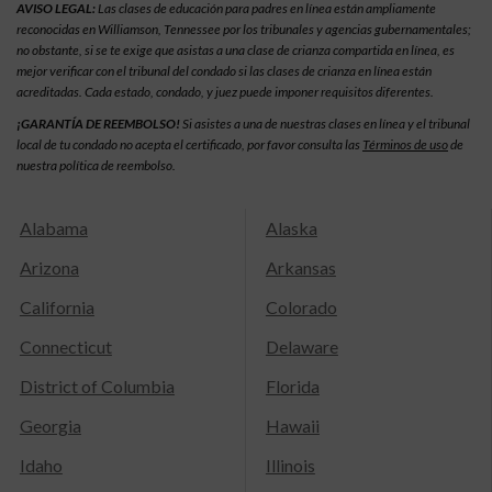
AVISO LEGAL:
Las clases de educación para padres en línea están ampliamente
reconocidas en Williamson, Tennessee por los tribunales y agencias gubernamentales;
no obstante, si se te exige que asistas a una clase de crianza compartida en línea, es
mejor verificar con el tribunal del condado si las clases de crianza en línea están
acreditadas. Cada estado, condado, y juez puede imponer requisitos diferentes.
¡GARANTÍA DE REEMBOLSO!
Si asistes a una de nuestras clases en línea y el tribunal
local de tu condado no acepta el certificado, por favor consulta las
Términos de uso
de
nuestra política de reembolso.
Alabama
Alaska
Arizona
Arkansas
California
Colorado
Connecticut
Delaware
District of Columbia
Florida
Georgia
Hawaii
Idaho
Illinois