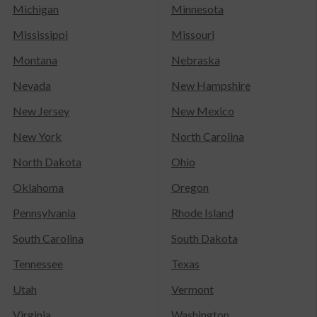
Michigan
Minnesota
Mississippi
Missouri
Montana
Nebraska
Nevada
New Hampshire
New Jersey
New Mexico
New York
North Carolina
North Dakota
Ohio
Oklahoma
Oregon
Pennsylvania
Rhode Island
South Carolina
South Dakota
Tennessee
Texas
Utah
Vermont
Virginia
Washington