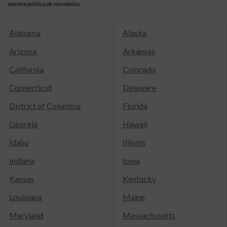
nuestra política de reembolso.
Alabama
Alaska
Arizona
Arkansas
California
Colorado
Connecticut
Delaware
District of Columbia
Florida
Georgia
Hawaii
Idaho
Illinois
Indiana
Iowa
Kansas
Kentucky
Louisiana
Maine
Maryland
Massachusetts