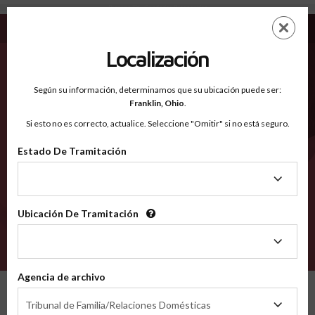
Brazoria TX - Condados Reconocidos
Saltar
ES
EN
al
contenido
Localización
principal
Condados Reconocidos
2600
Según su información, determinamos que su ubicación puede ser:
Franklin,
Ohio
.
Si esto no es correcto, actualice. Seleccione "Omitir" si no está seguro.
Condados
Estado De Tramitación
Estado
De
Tramitación
Ubicación De Tramitación
Ubicación
De
VERIFÍCA
Tramitación
Agencia de archivo
Condados reconocidos
Texas
Brazoria
Agencia
Tribunal de Familia/Relaciones Domésticas
de