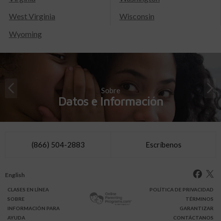
West Virginia
Wisconsin
Wyoming
Sobre
Datos e Información
(866) 504-2883
Escríbenos
English
CLASES
EN LÍNEA
POLÍTICA DE PRIVACIDAD
SOBRE
TÉRMINOS
INFO
RMACIÓN
PARA
GARANTIZAR
AYUDA
CONTÁCTANOS