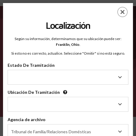
Brooks TX - Condados Reconocidos
Saltar
ES
EN
al
contenido
Localización
principal
Condados Reconocidos
2600
Según su información, determinamos que su ubicación puede ser:
Franklin,
Ohio
.
Si esto no es correcto, actualice. Seleccione "Omitir" si no está seguro.
Condados
Estado De Tramitación
Estado
De
Tramitación
Ubicación De Tramitación
Ubicación
De
VERIFÍCA
Tramitación
Agencia de archivo
Condados reconocidos
Texas
Brooks
Agencia
Tribunal de Familia/Relaciones Domésticas
de