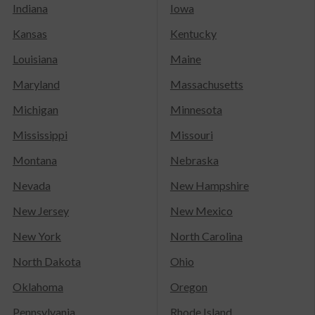
Indiana
Iowa
Kansas
Kentucky
Louisiana
Maine
Maryland
Massachusetts
Michigan
Minnesota
Mississippi
Missouri
Montana
Nebraska
Nevada
New Hampshire
New Jersey
New Mexico
New York
North Carolina
North Dakota
Ohio
Oklahoma
Oregon
Pennsylvania
Rhode Island