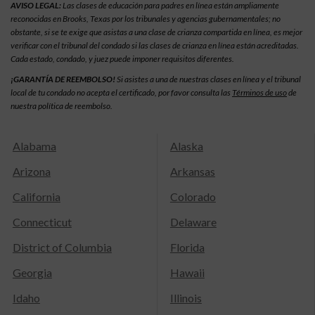
AVISO LEGAL:
Las clases de educación para padres en línea están ampliamente
reconocidas en Brooks, Texas por los tribunales y agencias gubernamentales; no
obstante, si se te exige que asistas a una clase de crianza compartida en línea, es mejor
verificar con el tribunal del condado si las clases de crianza en línea están acreditadas.
Cada estado, condado, y juez puede imponer requisitos diferentes.
¡GARANTÍA DE REEMBOLSO!
Si asistes a una de nuestras clases en línea y el tribunal
local de tu condado no acepta el certificado, por favor consulta las
Términos de uso
de
nuestra política de reembolso.
Alabama
Alaska
Arizona
Arkansas
California
Colorado
Connecticut
Delaware
District of Columbia
Florida
Georgia
Hawaii
Idaho
Illinois