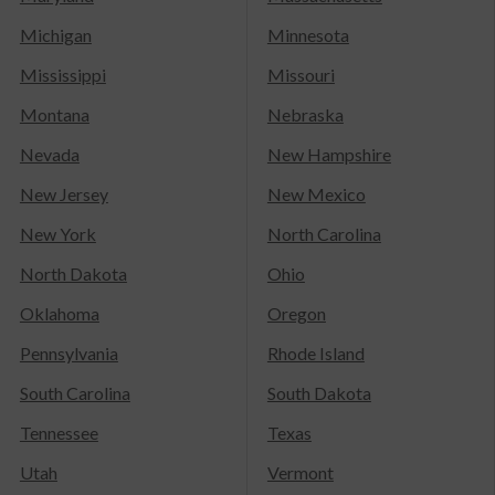
Michigan
Minnesota
Mississippi
Missouri
Montana
Nebraska
Nevada
New Hampshire
New Jersey
New Mexico
New York
North Carolina
North Dakota
Ohio
Oklahoma
Oregon
Pennsylvania
Rhode Island
South Carolina
South Dakota
Tennessee
Texas
Utah
Vermont