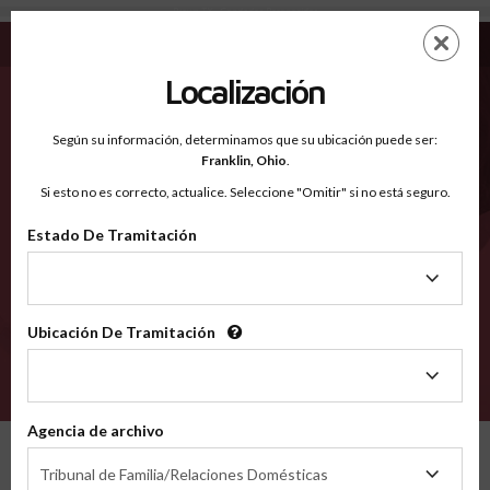
Brown TX - Condados Reconocidos
Saltar
ES
EN
al
contenido
Localización
principal
Condados Reconocidos
2600
Según su información, determinamos que su ubicación puede ser:
Franklin,
Ohio
.
Si esto no es correcto, actualice. Seleccione "Omitir" si no está seguro.
Condados
Estado De Tramitación
Estado
De
Tramitación
Ubicación De Tramitación
Ubicación
De
VERIFÍCA
Tramitación
Agencia de archivo
Condados reconocidos
Texas
Brown
Agencia
Tribunal de Familia/Relaciones Domésticas
de