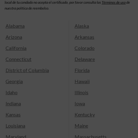
local de tu condado no acepta el certificado, por favor consulta las
Términos de uso
de
nuestra política de reembolso.
Alabama
Alaska
Arizona
Arkansas
California
Colorado
Connecticut
Delaware
District of Columbia
Florida
Georgia
Hawaii
Idaho
Illinois
Indiana
Iowa
Kansas
Kentucky
Louisiana
Maine
Maryland
Massachusetts