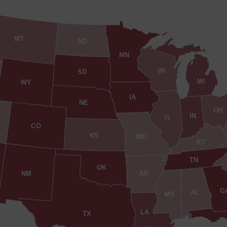
MT
ND
MN
WI
SD
MI
WY
IA
NE
OH
IN
IL
CO
KS
MO
KY
TN
OK
AR
NM
G
AL
MS
LA
TX