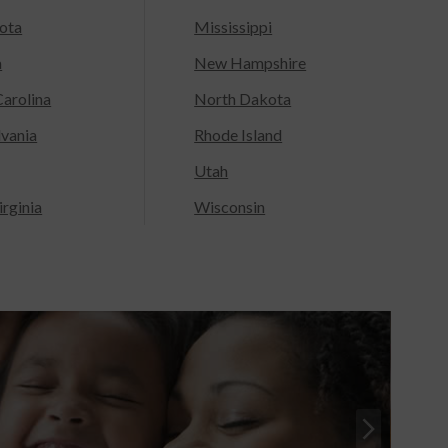
ota
Mississippi
a
New Hampshire
arolina
North Dakota
lvania
Rhode Island
Utah
rginia
Wisconsin