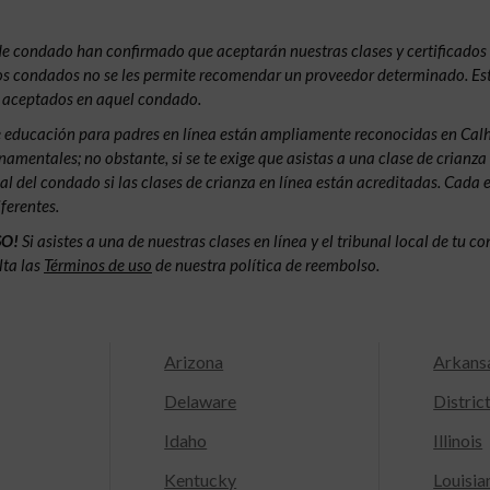
de condado han confirmado que aceptarán nuestras clases y certificados 
 los condados no se les permite recomendar un proveedor determinado. Est
s aceptados en aquel condado.
e educación para padres en línea están ampliamente reconocidas en Calh
amentales; no obstante, si se te exige que asistas a una clase de crianza
nal del condado si las clases de crianza en línea están acreditadas. Cada 
ferentes.
SO!
Si asistes a una de nuestras clases en línea y el tribunal local de tu 
lta las
Términos de uso
de nuestra política de reembolso.
Arizona
Arkans
Delaware
Distric
Idaho
Illinois
Kentucky
Louisia