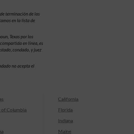
de terminación de las
amos en la lista de
oun, Texas por los
 compartida en línea, es
estado, condado, y juez
condado no acepta el
as
California
t of Columbia
Florida
Indiana
na
Maine