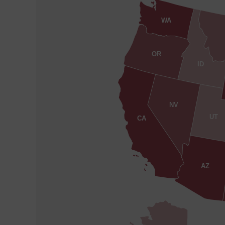
WA
OR
ID
NV
UT
CA
AZ