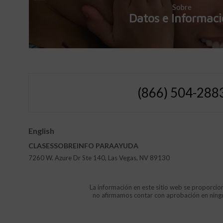
Sobre
Datos e Informac
(866) 504-288
English
CLASES
SOBRE
INFO
PARA
AYUDA
7260 W. Azure Dr Ste 140, Las Vegas, NV 89130
La información en este sitio web se proporcion
no afirmamos contar con aprobación en ninguna