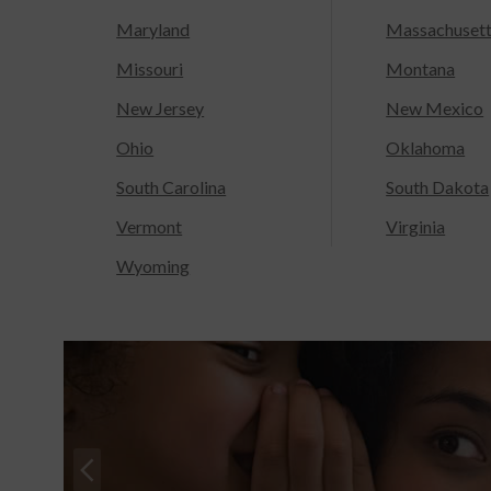
Maryland
Massachuset
Missouri
Montana
New Jersey
New Mexico
Ohio
Oklahoma
South Carolina
South Dakota
Vermont
Virginia
Wyoming