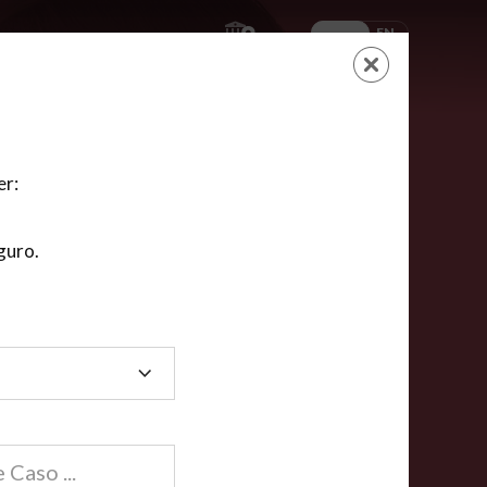
ES
EN
AYUDA
CARRITO
NUEVA CUENTA
LOGIN
er:
guro.
dos
compartida en línea están acreditadas en más de
ínea cumplen la mayoría de las normas nacionales