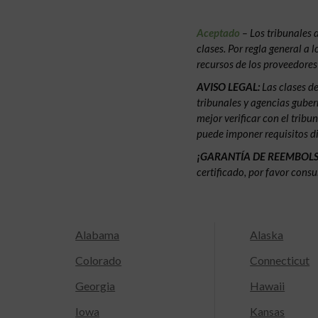
Aceptado
– Los tribunales 
clases. Por regla general a
recursos de los proveedore
AVISO LEGAL:
Las clases d
tribunales y agencias gubern
mejor verificar con el tribu
puede imponer requisitos di
¡GARANTÍA DE REEMBOL
certificado, por favor consu
Alabama
Alaska
Colorado
Connecticut
Georgia
Hawaii
Iowa
Kansas