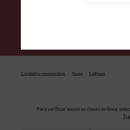
de
archivo
Condados reconocidos
Texas
Calhoun
Para verificar nuestras clases en línea, sele
Tra