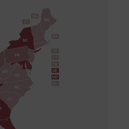
NH
ME
VT
MA
NY
RI
PA
CT
NJ
DE
WV
VA
MD
DC
NC
SC
A