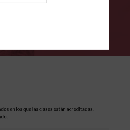
ión para padres
.
VERIFÍCA
dados en los que las clases están acreditadas.
ado.