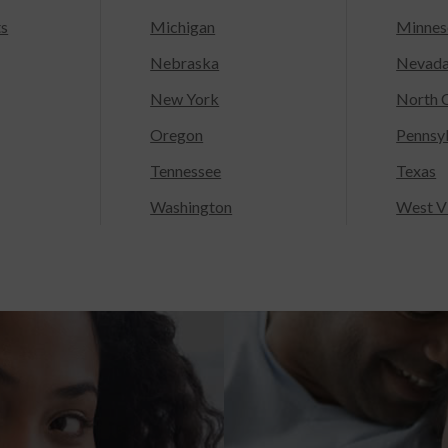
ts
Michigan
Minnes
Nebraska
Nevad
New York
North C
Oregon
Pennsy
Tennessee
Texas
Washington
West Vi