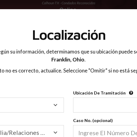
Calhoun TX - Condados Reconocidos
 PADRES
Localización
gún su información, determinamos que su ubicación puede s
Franklin,
Ohio
.
sto no es correcto, actualice. Seleccione "Omitir" si no está se
Condados Reconoci
Ubicación De Tramitación
2600
Ubicación
De
Nuestras clases de crianza 
Tramitación
Caso No. (opcional)
2600 condados.
Las clases para padres en l
Condados
Tribunal de Familia/Relaciones Domésticas