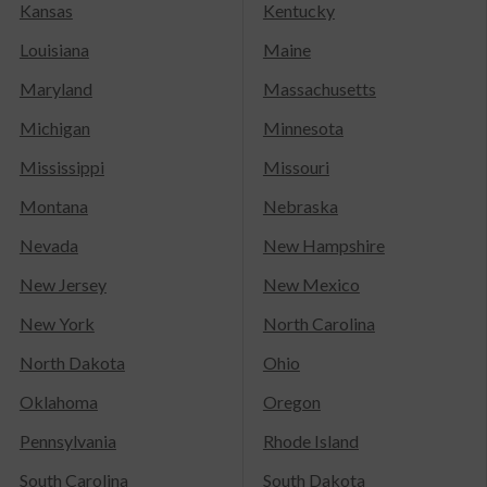
Kansas
Kentucky
Louisiana
Maine
Maryland
Massachusetts
Michigan
Minnesota
Mississippi
Missouri
Montana
Nebraska
Nevada
New Hampshire
New Jersey
New Mexico
New York
North Carolina
North Dakota
Ohio
Oklahoma
Oregon
Pennsylvania
Rhode Island
South Carolina
South Dakota