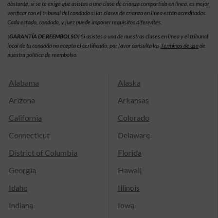
obstante, si se te exige que asistas a una clase de crianza compartida en línea, es mejor
verificar con el tribunal del condado si las clases de crianza en línea están acreditadas.
Cada estado, condado, y juez puede imponer requisitos diferentes.
¡GARANTÍA DE REEMBOLSO!
Si asistes a una de nuestras clases en línea y el tribunal
local de tu condado no acepta el certificado, por favor consulta las
Términos de uso
de
nuestra política de reembolso.
Alabama
Alaska
Arizona
Arkansas
California
Colorado
Connecticut
Delaware
District of Columbia
Florida
Georgia
Hawaii
Idaho
Illinois
Indiana
Iowa