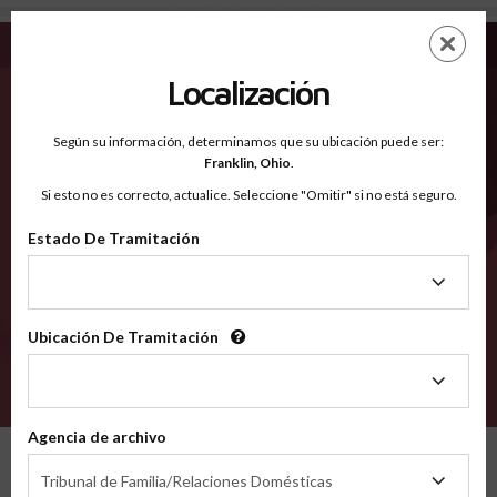
Cherokee TX - Condados Reconocidos
Saltar
ES
EN
al
contenido
Localización
principal
Condados Reconocidos
2600
Según su información, determinamos que su ubicación puede ser:
Franklin,
Ohio
.
Si esto no es correcto, actualice. Seleccione "Omitir" si no está seguro.
Condados
Estado De Tramitación
Estado
De
Tramitación
Ubicación De Tramitación
Ubicación
De
VERIFÍCA
Tramitación
Agencia de archivo
Condados reconocidos
Texas
Cherokee
Agencia
Tribunal de Familia/Relaciones Domésticas
de