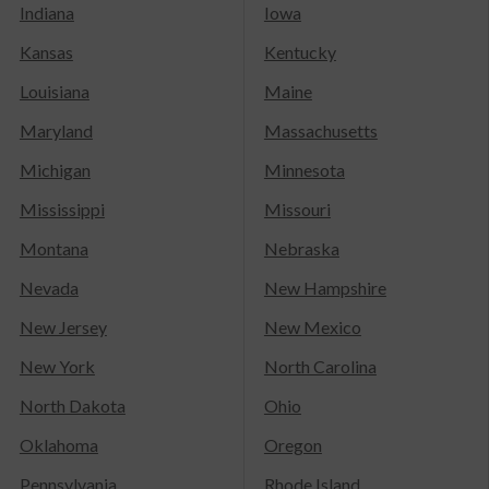
Indiana
Iowa
Kansas
Kentucky
Louisiana
Maine
Maryland
Massachusetts
Michigan
Minnesota
Mississippi
Missouri
Montana
Nebraska
Nevada
New Hampshire
New Jersey
New Mexico
New York
North Carolina
North Dakota
Ohio
Oklahoma
Oregon
Pennsylvania
Rhode Island