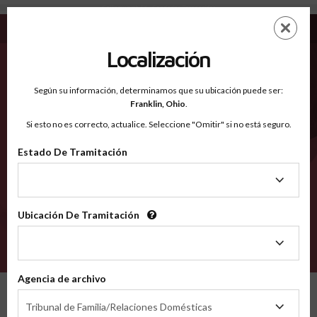
Collingsworth TX - Condados Reconocidos
Saltar
ES
EN
al
contenido
Localización
principal
Condados Reconocidos
2600
Según su información, determinamos que su ubicación puede ser:
Franklin,
Ohio
.
Si esto no es correcto, actualice. Seleccione "Omitir" si no está seguro.
Condados
Estado De Tramitación
Estado
De
Tramitación
Ubicación De Tramitación
Ubicación
De
VERIFÍCA
Tramitación
Agencia de archivo
Condados reconocidos
Texas
Collingsworth
Agencia
Tribunal de Familia/Relaciones Domésticas
de