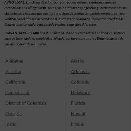
AVISO LEGAL:
Las clases de educación para padres en línea están ampliamente
reconocidas en Collingsworth, Texas por los tribunales y agencias gubernamentales; no
obstante, si se te exige que asistas a una clase de crianza compartida en línea, es mejor
verificar con el tribunal del condado si las clases de crianza en línea están acreditadas.
Cada estado, condado, y juez puede imponer requisitos diferentes.
¡GARANTÍA DE REEMBOLSO!
Si asistes a una de nuestras clases en línea y el tribunal
local de tu condado no acepta el certificado, por favor consulta las
Términos de uso
de
nuestra política de reembolso.
Alabama
Alaska
Arizona
Arkansas
California
Colorado
Connecticut
Delaware
District of Columbia
Florida
Georgia
Hawaii
Idaho
Illinois