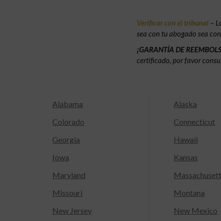
Verificar con el tribunal
– L
sea con tu abogado sea con e
¡GARANTÍA DE REEMBOL
certificado, por favor consu
Alabama
Alaska
Colorado
Connecticut
Georgia
Hawaii
Iowa
Kansas
Maryland
Massachuset
Missouri
Montana
New Jersey
New Mexico