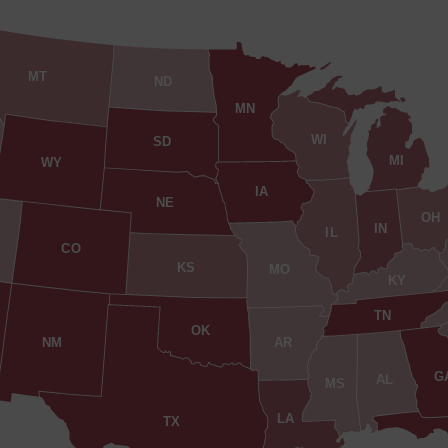
MT
ND
MN
WI
SD
MI
WY
IA
NE
OH
IN
IL
CO
KS
MO
KY
TN
OK
AR
NM
G
AL
MS
LA
TX