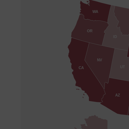
WA
OR
ID
NV
UT
CA
AZ