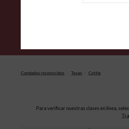
de
archivo
Condados reconocidos
Texas
Cottle
Para verificar nuestras clases en línea, sele
Tra