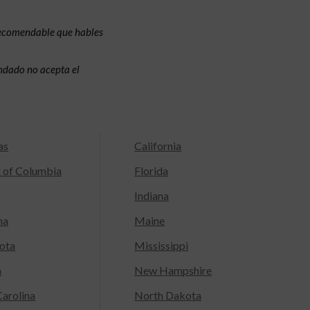
recomendable que hables
condado no acepta el
as
California
t of Columbia
Florida
Indiana
na
Maine
ota
Mississippi
a
New Hampshire
arolina
North Dakota