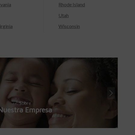
lvania
Rhode Island
Utah
rginia
Wisconsin
Sobre
Nuestra Empresa