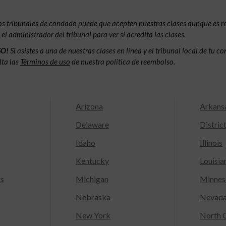
os tribunales de condado puede que acepten nuestras clases aunque es 
l administrador del tribunal para ver si acredita las clases.
SO!
Si asistes a una de nuestras clases en línea y el tribunal local de tu 
lta las
Términos de uso
de nuestra política de reembolso.
Arizona
Arkans
Delaware
Distric
Idaho
Illinois
Kentucky
Louisia
ts
Michigan
Minnes
Nebraska
Nevad
New York
North C