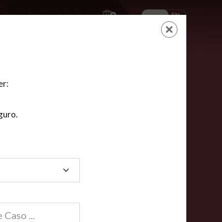
ES
EN
AYUDA
CARRITO
NUEVA CUENTA
LOGIN
er:
guro.
dos
compartida en línea están acreditadas en más de
ínea cumplen la mayoría de las normas nacionales