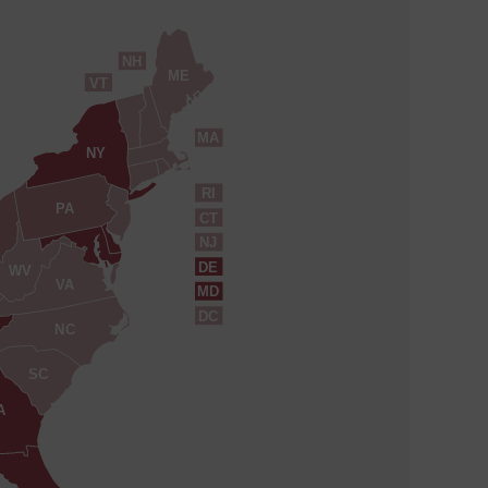
NH
ME
VT
MA
NY
RI
PA
CT
NJ
DE
WV
VA
MD
DC
NC
SC
A