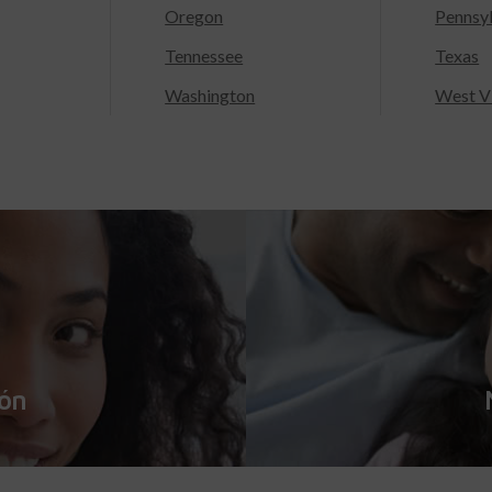
Oregon
Pennsy
Tennessee
Texas
Washington
West Vi
ión