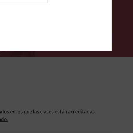
ión para padres
.
VERIFÍCA
dados en los que las clases están acreditadas.
ado.