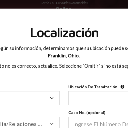
Cottle TX - Condados Reconocidos
 PADRES
Localización
gún su información, determinamos que su ubicación puede s
Franklin,
Ohio
.
sto no es correcto, actualice. Seleccione "Omitir" si no está se
Condados Reconoci
Ubicación De Tramitación
2600
Ubicación
De
Nuestras clases de crianza 
Tramitación
Caso No. (opcional)
2600 condados.
Las clases para padres en l
Condados
Tribunal de Familia/Relaciones Domésticas