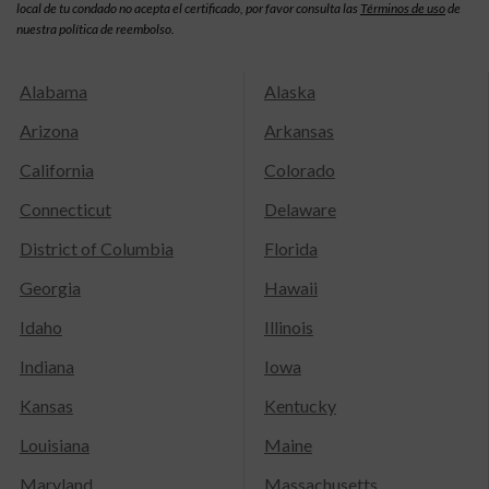
local de tu condado no acepta el certificado, por favor consulta las
Términos de uso
de
nuestra política de reembolso.
Alabama
Alaska
Arizona
Arkansas
California
Colorado
Connecticut
Delaware
District of Columbia
Florida
Georgia
Hawaii
Idaho
Illinois
Indiana
Iowa
Kansas
Kentucky
Louisiana
Maine
Maryland
Massachusetts