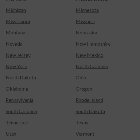
Michigan
Minnesota
Mississippi
Missouri
Montana
Nebraska
Nevada
New Hampshire
New Jersey
New Mexico
New York
North Carolina
North Dakota
Ohio
Oklahoma
Oregon
Pennsylvania
Rhode Island
South Carolina
South Dakota
Tennessee
Texas
Utah
Vermont