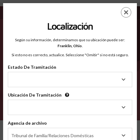
Dallas TX - Condados Reconocidos
Saltar
ES
EN
al
contenido
Localización
principal
Condados Reconocidos
2600
Según su información, determinamos que su ubicación puede ser:
Franklin,
Ohio
.
Si esto no es correcto, actualice. Seleccione "Omitir" si no está seguro.
Condados
Estado De Tramitación
Estado
De
Tramitación
Ubicación De Tramitación
Ubicación
De
VERIFÍCA
Tramitación
Agencia de archivo
Condados reconocidos
Texas
Dallas
Agencia
Tribunal de Familia/Relaciones Domésticas
de